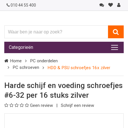
010 44 55 400
Waar
ben
je
Categorieën
naar
op
Home
PC onderdelen
zoek?
PC schroeven
HDD & PSU schroefjes 16x zilver
Harde schijf en voeding schroefjes
#6-32 per 16 stuks zilver
Geen review
Schrijf een review