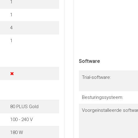
1
1
4
1
Software
Trial-software:
Besturingssysteem:
80 PLUS Gold
Voorgeïnstalleerde softwar
100 - 240 V
180 W