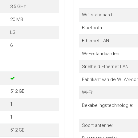
3,5 GHz
Wifi-standaard:
20 MB
Bluetooth:
L3
Ethernet LAN:
6
Wi-Fi-standaarden:
Snelheid Ethernet LAN:
Fabrikant van de WLAN-cont
512 GB
Wi-Fi:
1
Bekabelingstechnologie:
1
Soort antenne:
512 GB