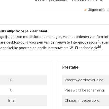
Uitgebreide s
s altijd voor je klaar staat
elijkse taken moeiteloos te managen, van het ordenen van familiefo
[1]
are desktop-pc is voorzien van de nieuwste Intel-processors
, rui
[3]
egankelijke poorten en snelle, betrouwbare Wi-Fi-technologie
.
Prestatie
10
Wachtwoordbeveiliging:
16
Password bescherming:
Intel
Chipset moederbord: