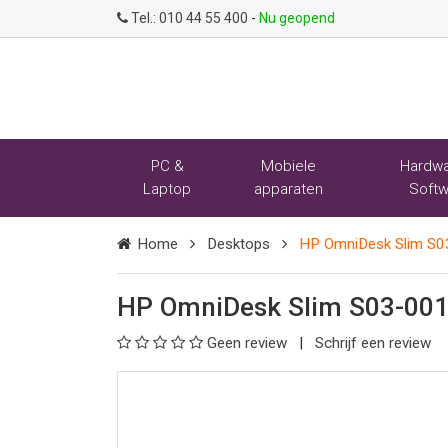
Tel.:
010 44 55 400
-
Nu geopend
PC &
Mobiele
Hardwa
Laptop
apparaten
Softw
Home
Desktops
HP OmniDesk Slim S
HP OmniDesk Slim S03-00
Geen review
Schrijf een review