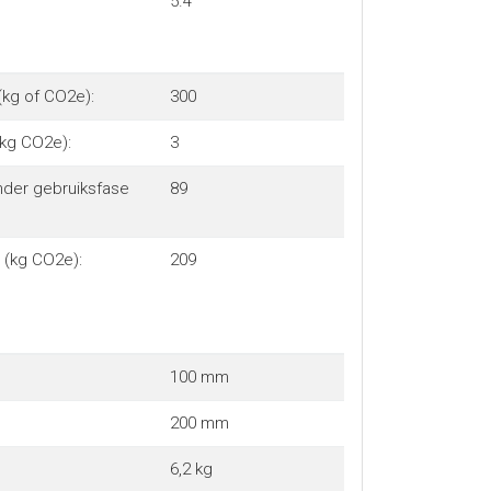
5.4
(kg of CO2e):
300
(kg CO2e):
3
onder gebruiksfase
89
e (kg CO2e):
209
100 mm
200 mm
6,2 kg