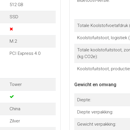
Bluetooth-versie:
512 GB
SSD
Totale Koolstofvoetafdruk 
Koolstofuitstoot, logistiek 
M.2
Totale koolstofuitstoot, z
PCI Express 4.0
(kg CO2e):
Koolstofuitstoot, producti
Tower
Gewicht en omvang
Diepte:
China
Diepte verpakking:
Zilver
Gewicht verpakking: