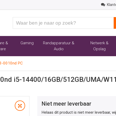
Klant
Waar
ben
je
naar
re &
Gaming
Randapparatuur &
Netwerk &
op
are
Audio
Opslag
zoek?
03-0010nd PC
10nd i5-14400/16GB/512GB/UMA/W1
Niet meer leverbaar
Helaas dit product is niet meer leverbaar, w