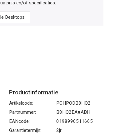
ua prijs en/of specificaties.
alle Desktops
Productinformatie
Artikelcode:
PCHPODB8HQ2
Partnummer:
B8HQ2EA#ABH
EANcode:
0198990511665
Garantietermijn:
2jr