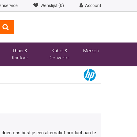
enservice
Wenslijst (0)
Account
Thuis &
Kabel &
Merken
Kantoor
Converter
1
ij doen ons best je een alternatief product aan te