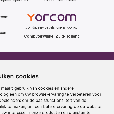
mputerreparaties
Product retourneren
orcom
...omdat service belangrijk is voor jou!
rcom
Computerwinkel Zuid-Holland
erhuur
Advies
atafel huren
Winactie
uiken cookies
ptop huren
Laptop voor school
amer huren
Cadeau ideeën
 maakt gebruik van cookies en andere
cestoel huren
Print service
nologieën om uw browse-ervaring te verbeteren voor
doeleinden:
om de basisfunctionaliteit van de
ojectiescherm huren
Kortingscode
lijk te maken
,
om een betere ervaring op de website
uw interesse in onze producten en diensten te