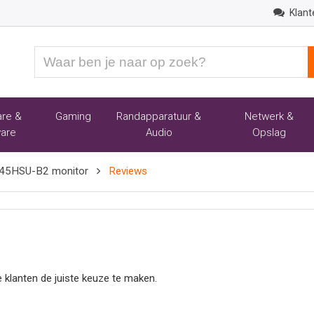
Klant
Waar
ben
je
naar
re &
Gaming
Randapparatuur &
Netwerk &
op
are
Audio
Opslag
zoek?
445HSU-B2 monitor
Reviews
 klanten de juiste keuze te maken.