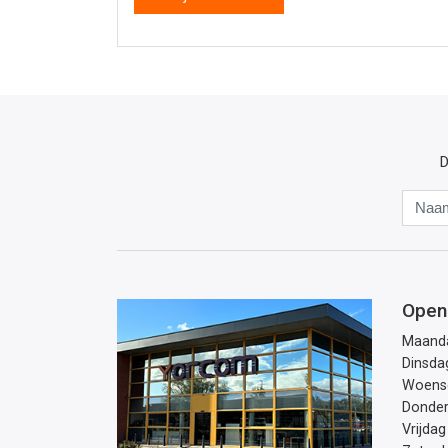
D
Open
Maand
Dinsda
Woens
Donde
Vrijdag