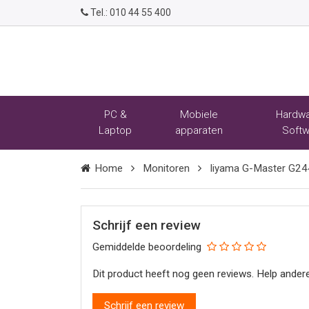
Tel.:
010 44 55 400
PC &
Mobiele
Hardwa
Laptop
apparaten
Softw
Home
Monitoren
Iiyama G-Master G2
Schrijf een review
Gemiddelde beoordeling
Dit product heeft nog geen reviews. Help andere
Schrijf een review