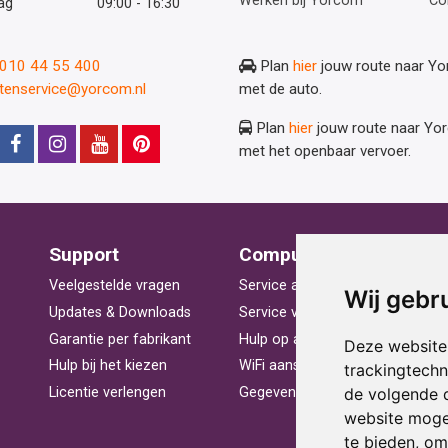
Werken bij Yorcom
Co
ag
09:00 - 16:30
: 010 44 55 400
Plan
hier
jouw route naar Y
ntenservice@yorcom.nl
met de auto.
Plan
hier
jouw route naar Yo
met het openbaar vervoer.
Support
Computerhulp
V
Veelgestelde vragen
Service aan huis
St
Wij gebr
Updates & Downloads
Service voor bedrijven
La
Garantie per fabrikant
Hulp op afstand
Be
Deze website
Hulp bij het kiezen
WiFi aansluiten
Ra
trackingtech
de volgende 
Licentie verlengen
Gegevens herstellen
Pr
website moge
te bieden
,
om 