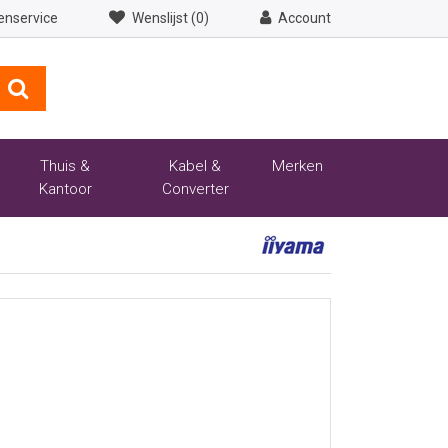
enservice
Wenslijst (0)
Account
Thuis &
Kabel &
Merken
Kantoor
Converter