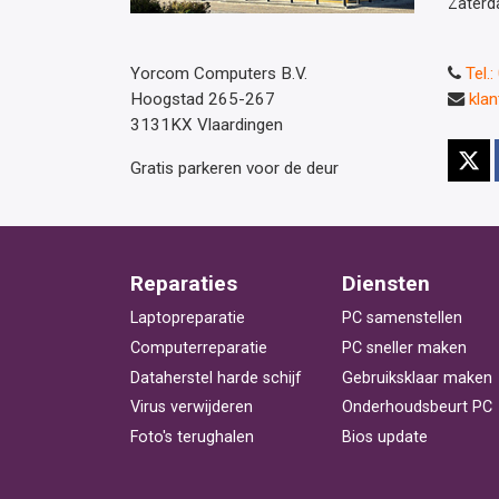
Zaterd
Yorcom Computers B.V.
Tel.
Hoogstad 265-267
kla
3131KX Vlaardingen
Gratis parkeren voor de deur
Reparaties
Diensten
Laptopreparatie
PC samenstellen
Computerreparatie
PC sneller maken
Dataherstel harde schijf
Gebruiksklaar maken
Virus verwijderen
Onderhoudsbeurt PC
Foto's terughalen
Bios update