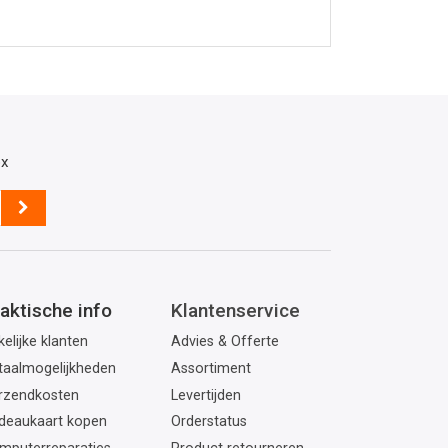
ox
aktische info
Klantenservice
elijke klanten
Advies & Offerte
taalmogelijkheden
Assortiment
rzendkosten
Levertijden
deaukaart kopen
Orderstatus