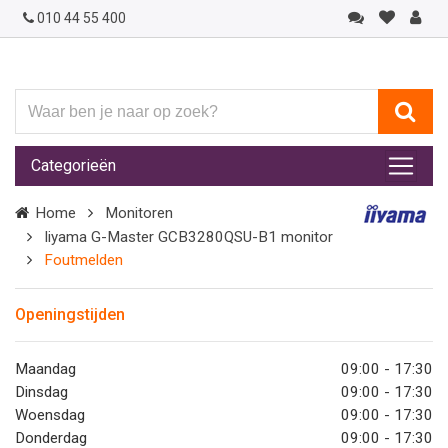
010 44 55 400
Waar
ben
je
Categorieën
naar
op
Home
Monitoren
zoek?
Iiyama G-Master GCB3280QSU-B1 monitor
Foutmelden
Openingstijden
Maandag
09:00 - 17:30
Dinsdag
09:00 - 17:30
Woensdag
09:00 - 17:30
Donderdag
09:00 - 17:30