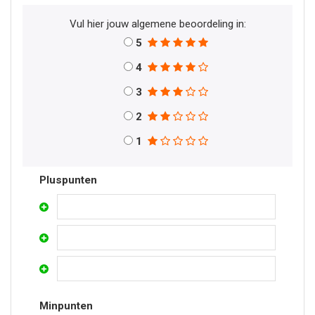
Vul hier jouw algemene beoordeling in:
5
4
3
2
1
Pluspunten
Minpunten