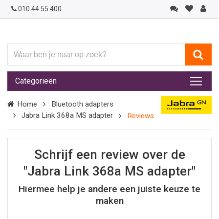
010 44 55 400
Waar
ben
je
Categorieën
naar
op
Home
Bluetooth adapters
zoek?
Jabra Link 368a MS adapter
Reviews
Schrijf een review over de
"Jabra Link 368a MS adapter"
Hiermee help je andere een juiste keuze te
maken