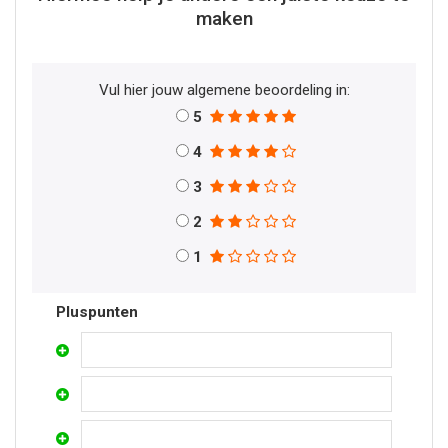
maken
Vul hier jouw algemene beoordeling in:
5
4
3
2
1
Pluspunten