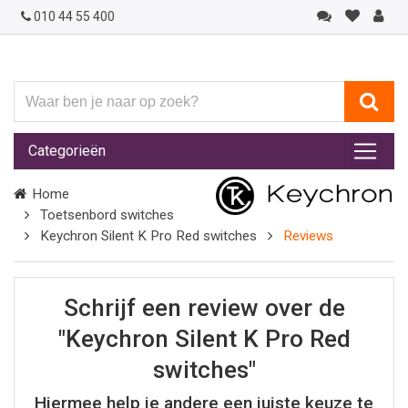
010 44 55 400
Waar
ben
je
Categorieën
naar
op
Home
zoek?
Toetsenbord switches
Keychron Silent K Pro Red switches
Reviews
Schrijf een review over de
"Keychron Silent K Pro Red
switches"
Hiermee help je andere een juiste keuze te