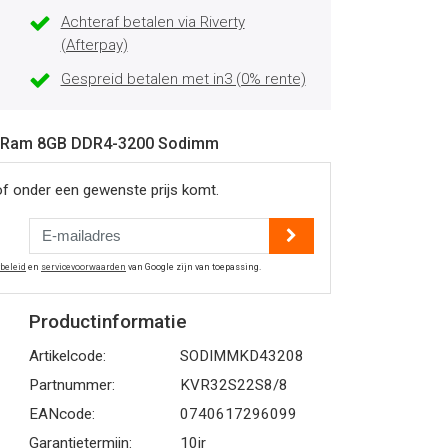
Achteraf betalen via Riverty
(Afterpay)
Gespreid betalen met in3 (0% rente)
alueRam 8GB DDR4-3200 Sodimm
of onder een gewenste prijs komt.
ybeleid
en
servicevoorwaarden
van Google zijn van toepassing.
Productinformatie
Artikelcode:
SODIMMKD43208
Partnummer:
KVR32S22S8/8
EANcode:
0740617296099
Garantietermijn:
10jr