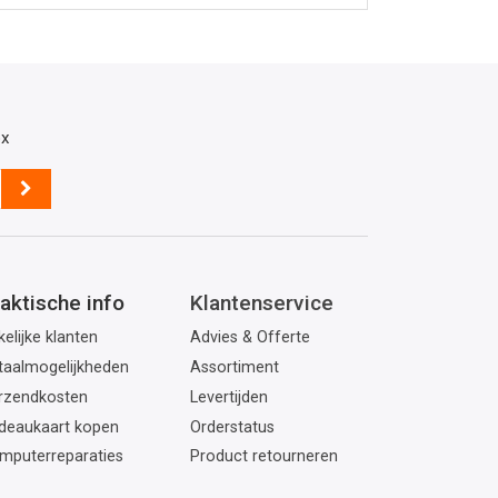
ox
aktische info
Klantenservice
elijke klanten
Advies & Offerte
taalmogelijkheden
Assortiment
rzendkosten
Levertijden
deaukaart kopen
Orderstatus
mputerreparaties
Product retourneren