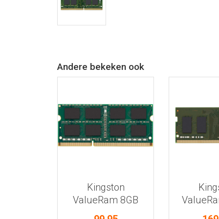
Andere bekeken ook
Bekijk meer informatie
Bekijk meer
Kingston
King
ValueRam 8GB
ValueR
DDR3L-1600 Low-
DDR4