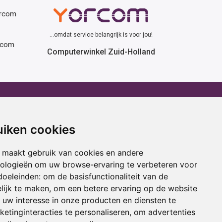
orcom
...omdat service belangrijk is voor jou!
rcom
Computerwinkel Zuid-Holland
erhuur
Advies
atafel huren
Winactie
uiken cookies
ptop huren
Laptop voor school
amer huren
Cadeau ideeën
 maakt gebruik van cookies en andere
cestoel huren
Print service
nologieën om uw browse-ervaring te verbeteren voor
doeleinden:
om de basisfunctionaliteit van de
ojectiescherm huren
Kortingscode
lijk te maken
,
om een betere ervaring op de website
uw interesse in onze producten en diensten te
oring
Acties
etinginteracties te personaliseren
,
om advertenties