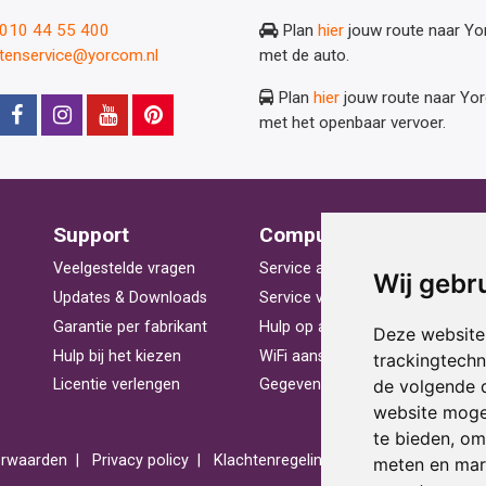
: 010 44 55 400
Plan
hier
jouw route naar Y
ntenservice@yorcom.nl
met de auto.
Plan
hier
jouw route naar Yo
met het openbaar vervoer.
Support
Computerhulp
V
Veelgestelde vragen
Service aan huis
St
Wij gebr
Updates & Downloads
Service voor bedrijven
La
Garantie per fabrikant
Hulp op afstand
Be
Deze website
Hulp bij het kiezen
WiFi aansluiten
Ra
trackingtech
de volgende 
Licentie verlengen
Gegevens herstellen
Pr
website moge
te bieden
,
om 
rwaarden
Privacy policy
Klachtenregeling
Reviews
Spons
meten en mark