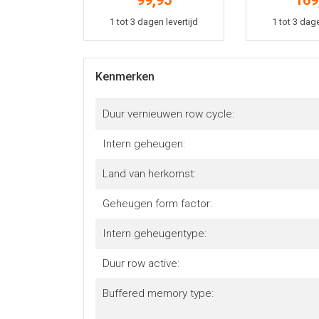
99,95
169
Voltage
Sod
In winkelmand
In win
1 tot 3 dagen levertijd
1 tot 3 dage
Kenmerken
Duur vernieuwen row cycle:
Intern geheugen:
Land van herkomst:
Geheugen form factor:
Intern geheugentype:
Duur row active:
Buffered memory type: