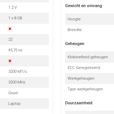
Gewicht en omvang
1.2 V
1 x 8 GB
Hoogte:
Breedte:
22
Geheugen
45,75 ns
Kloksnelheid geheugen:
ECC Geregistreerd:
3200 MT/s
Werkgeheugen:
3200 MHz
Type werkgeheugen:
Goud
Duurzaamheid
Laptop