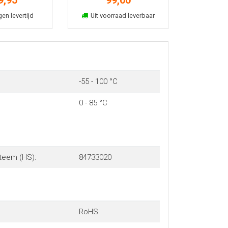
9,95
99,00
eugen
Sodimm
kelmand
In winkelmand
gen levertijd
Uit voorraad leverbaar
-55 - 100 °C
0 - 85 °C
teem (HS):
84733020
RoHS