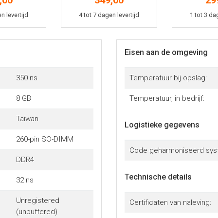
,00
349,00
29
imm
Sodimm
geh
kelmand
In winkelmand
In win
n levertijd
4 tot 7 dagen levertijd
1 tot 3 da
Eisen aan de omgeving
350 ns
Temperatuur bij opslag:
8 GB
Temperatuur, in bedrijf:
Taiwan
Logistieke gegevens
260-pin SO-DIMM
Code geharmoniseerd sys
DDR4
Technische details
32 ns
Unregistered
Certificaten van naleving:
(unbuffered)