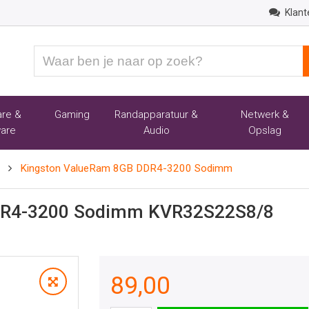
Klant
Waar
ben
je
naar
re &
Gaming
Randapparatuur &
Netwerk &
op
are
Audio
Opslag
zoek?
Kingston ValueRam 8GB DDR4-3200 Sodimm
DR4-3200 Sodimm KVR32S22S8/8
89,00