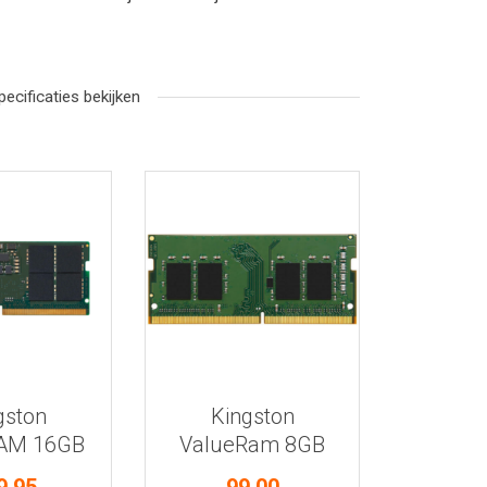
pecificaties bekijken
r informatie
Bekijk meer informatie
gston
Kingston
AM 16GB
ValueRam 8GB
-5600
DDR4-3200