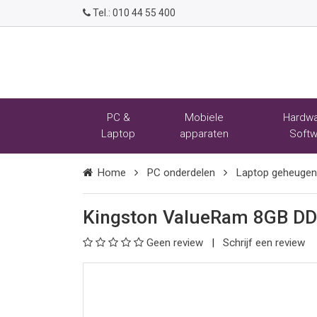
Tel.:
010 44 55 400
PC &
Mobiele
Hardwa
Laptop
apparaten
Softw
Home
PC onderdelen
Laptop geheugen
Kingston ValueRam 8GB D
Geen review
Schrijf een review