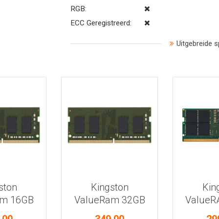
RGB:
ECC Geregistreerd:
Uitgebreide s
 informatie
Bekijk meer informatie
Bekijk mee
ston
Kingston
Kin
am 16GB
ValueRam 32GB
ValueR
-3200
DDR4-3200
DDR5