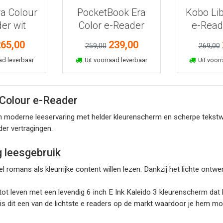
ra Colour
PocketBook Era
Kobo Lib
er wit
Color e-Reader
e-Read
65,00
239,00
259,00
269,00
kelmand
In winkelmand
In win
ad leverbaar
Uit voorraad leverbaar
Uit voorr
Colour e-Reader
 moderne leeservaring met helder kleurenscherm en scherpe tekstwee
er vertragingen.
g leesgebruik
l romans als kleurrijke content willen lezen. Dankzij het lichte ontw
tot leven met een levendig 6 inch E Ink Kaleido 3 kleurenscherm dat 
 is dit een van de lichtste e readers op de markt waardoor je hem m