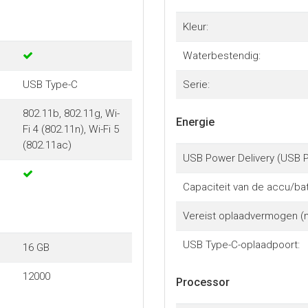
Kleur:
Waterbestendig:
USB Type-C
Serie:
802.11b, 802.11g, Wi-
Energie
Fi 4 (802.11n), Wi-Fi 5
(802.11ac)
USB Power Delivery (USB P
Capaciteit van de accu/batt
Vereist oplaadvermogen (
USB Type-C-oplaadpoort:
16 GB
12000
Processor