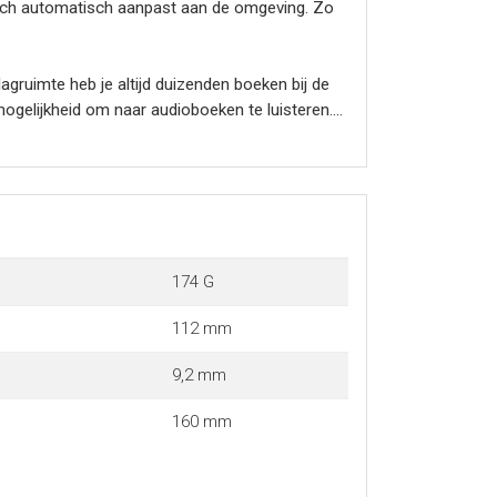
ich automatisch aanpast aan de omgeving. Zo
gruimte heb je altijd duizenden boeken bij de
ogelijkheid om naar audioboeken te luisteren.
oegang tot een enorme digitale collectie. De
kers.
e lezen nog leuker maakt.
174 G
112 mm
9,2 mm
160 mm