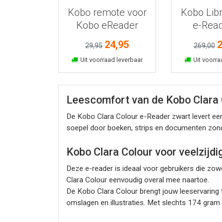
Kobo remote voor
Kobo Lib
Kobo eReader
e-Read
zwart
24,95
2
29,95
269,00
In winkelmand
In win
Uit voorraad leverbaar
Uit voorra
Leescomfort van de Kobo Clara 
De Kobo Clara Colour e-Reader zwart levert een
soepel door boeken, strips en documenten zond
Kobo Clara Colour voor veelzijdi
Deze e-reader is ideaal voor gebruikers die zowe
Clara Colour eenvoudig overal mee naartoe.
De Kobo Clara Colour brengt jouw leeservaring 
omslagen en illustraties. Met slechts 174 gram