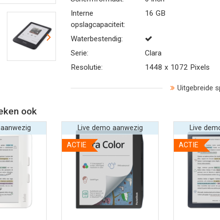
Interne
16 GB
opslagcapaciteit:
Waterbestendig:
Serie:
Clara
Resolutie:
1448 x 1072 Pixels
Uitgebreide s
eken ook
 aanwezig
Live demo aanwezig
Live dem
ACTIE
ACTIE
 informatie
Bekijk meer informatie
Bekijk mee