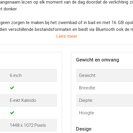
angenaam lezen op elk moment van de dag doordat de verlichting z
et donker.
e geen zorgen te maken bij het zwembad of in bad en met 16 GB opsla
en verschillende bestandsformaten en biedt via Bluetooth ook de m
Lees meer
optie om gebruik te maken van Kobo Plus heb je in een handomdraai t
 deze e reader ideaal voor zowel intensieve lezers als casual gebrui
Gewicht en omvang
arheid gebruiksgemak en kleurbeleving in een stijlvolle e-reader di
6 inch
Gewicht:
Breedte:
E-inkt Kaleido
Diepte:
Hoogte:
1448 x 1072 Pixels
Design