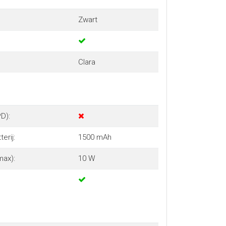
Zwart
Clara
D):
erij:
1500 mAh
max):
10 W