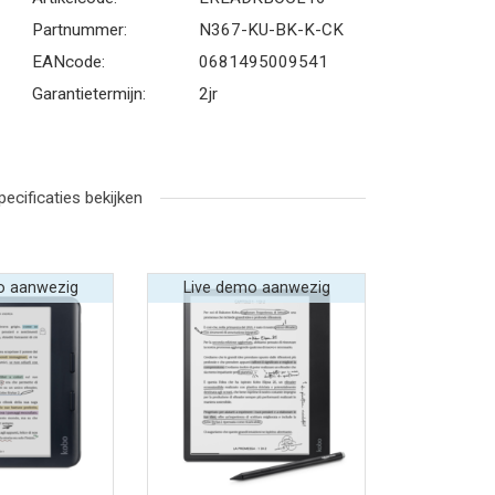
Partnummer:
N367-KU-BK-K-CK
EANcode:
0681495009541
Garantietermijn:
2jr
pecificaties bekijken
o aanwezig
Live demo aanwezig
r informatie
Bekijk meer informatie