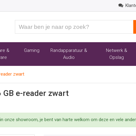
Klant
Waar
ben
je
naar
re &
Gaming
Randapparatuur &
Netwerk &
op
are
Audio
Opslag
zoek?
reader zwart
6 GB e-reader zwart
 in onze showroom, je bent van harte welkom om deze en vele andere