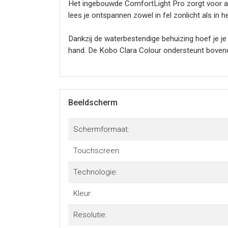
Het ingebouwde ComfortLight Pro zorgt voor a
lees je ontspannen zowel in fel zonlicht als in h
Dankzij de waterbestendige behuizing hoef je j
hand. De Kobo Clara Colour ondersteunt bovendi
Met de geïntegreerde bibliotheekfunctie en de 
soepele prestaties en intuïtieve bediening maken
Beeldscherm
Kortom de Kobo Clara Colour combineert draagba
Schermformaat:
Touchscreen:
Technologie:
Kleur:
Resolutie: