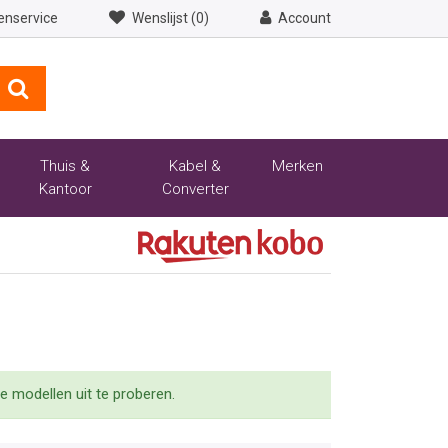
enservice
Wenslijst (0)
Account
Thuis &
Kabel &
Merken
Kantoor
Converter
 modellen uit te proberen.