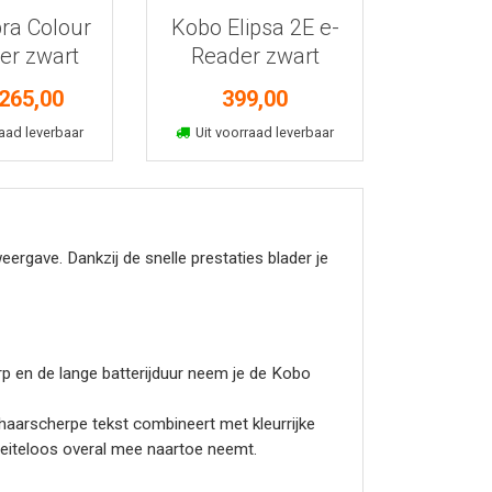
ra Colour
Kobo Elipsa 2E e-
er zwart
Reader zwart
265,00
399,00
kelmand
In winkelmand
aad leverbaar
Uit voorraad leverbaar
rgave. Dankzij de snelle prestaties blader je
erp en de lange batterijduur neem je de Kobo
haarscherpe tekst combineert met kleurrijke
oeiteloos overal mee naartoe neemt.