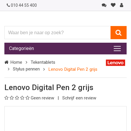
010 44 55 400
Waar
ben
je
Categorieën
naar
op
Home
Tekentablets
zoek?
Stylus pennen
Lenovo Digital Pen 2 grijs
Lenovo Digital Pen 2 grijs
Geen review
Schrijf een review