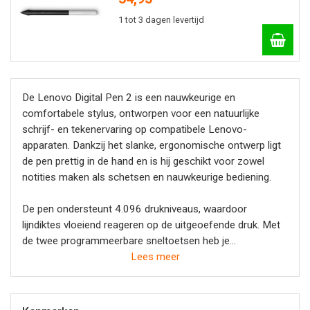
1 tot 3 dagen levertijd
De Lenovo Digital Pen 2 is een nauwkeurige en
comfortabele stylus, ontworpen voor een natuurlijke
schrijf- en tekenervaring op compatibele Lenovo-
apparaten. Dankzij het slanke, ergonomische ontwerp ligt
de pen prettig in de hand en is hij geschikt voor zowel
notities maken als schetsen en nauwkeurige bediening.
De pen ondersteunt 4.096 drukniveaus, waardoor
lijndiktes vloeiend reageren op de uitgeoefende druk. Met
de twee programmeerbare sneltoetsen heb je
veelgebruikte functies binnen handbereik, wat het werken
Lees meer
efficiënter maakt. De Lenovo Digital Pen 2 werkt op een
AAAA-batterij en is eenvoudig in gebruik zonder opladen.