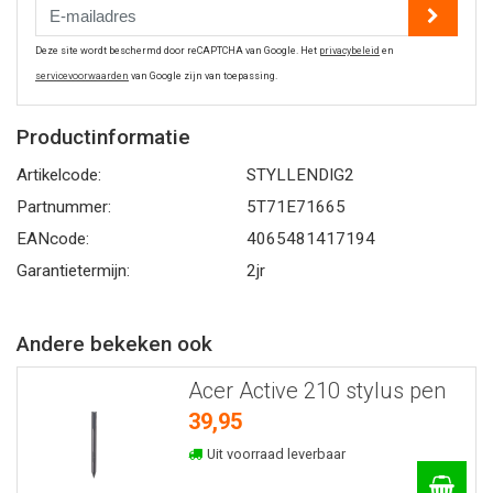
Deze site wordt beschermd door reCAPTCHA van Google. Het
privacybeleid
en
servicevoorwaarden
van Google zijn van toepassing.
Productinformatie
Artikelcode:
STYLLENDIG2
Partnummer:
5T71E71665
EANcode:
4065481417194
Garantietermijn:
2jr
Andere bekeken ook
Acer Active 210 stylus pen
39,95
Uit voorraad leverbaar