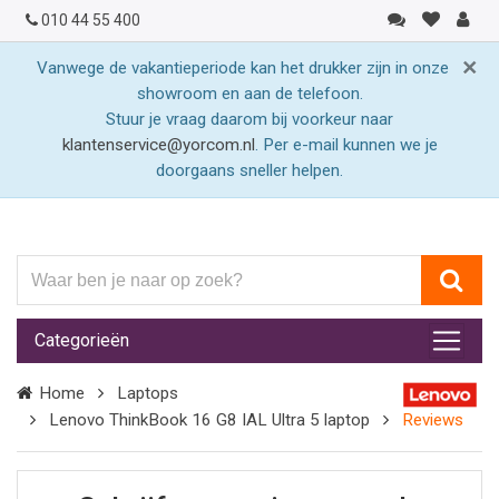
010 44 55 400
×
Vanwege de vakantieperiode kan het drukker zijn in onze
showroom en aan de telefoon.
Stuur je vraag daarom bij voorkeur naar
klantenservice@yorcom.nl
. Per e-mail kunnen we je
doorgaans sneller helpen.
Waar
ben
je
Categorieën
naar
op
Home
Laptops
zoek?
Lenovo ThinkBook 16 G8 IAL Ultra 5 laptop
Reviews