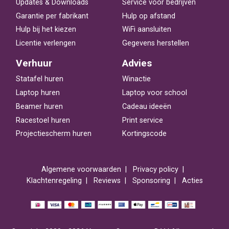
Updates & Downloads
Service voor bedrijven
Garantie per fabrikant
Hulp op afstand
Hulp bij het kiezen
WiFi aansluiten
Licentie verlengen
Gegevens herstellen
Verhuur
Advies
Statafel huren
Winactie
Laptop huren
Laptop voor school
Beamer huren
Cadeau ideeën
Racestoel huren
Print service
Projectiescherm huren
Kortingscode
Algemene voorwaarden
Privacy policy
Klachtenregeling
Reviews
Sponsoring
Acties