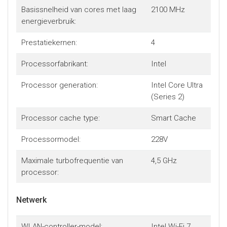
Basissnelheid van cores met laag
2100 MHz
energieverbruik:
Prestatiekernen:
4
Processorfabrikant:
Intel
Processor generation:
Intel Core Ultra
(Series 2)
Processor cache type:
Smart Cache
Processormodel:
228V
Maximale turbofrequentie van
4,5 GHz
processor:
Netwerk
WLAN-controller-model:
Intel Wi-Fi 7