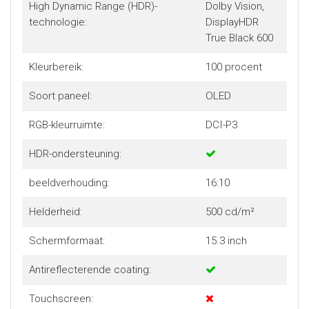
High Dynamic Range (HDR)-
Dolby Vision,
technologie:
DisplayHDR
True Black 600
Kleurbereik:
100 procent
Soort paneel:
OLED
RGB-kleurruimte:
DCI-P3
HDR-ondersteuning:
beeldverhouding:
16:10
Helderheid:
500 cd/m²
Schermformaat:
15.3 inch
Antireflecterende coating:
Touchscreen: