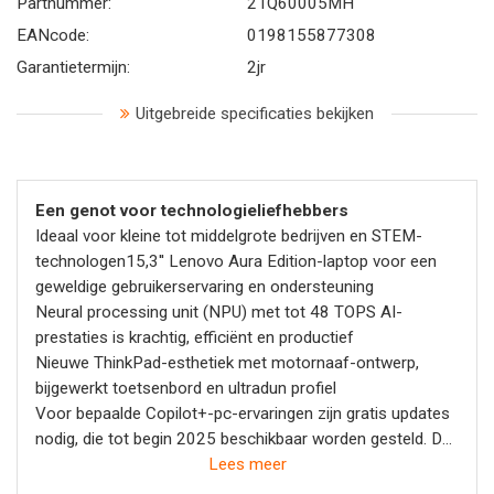
Partnummer:
21Q60005MH
EANcode:
0198155877308
Garantietermijn:
2jr
Uitgebreide specificaties bekijken
Een genot voor technologieliefhebbers
Ideaal voor kleine tot middelgrote bedrijven en STEM-
technologen15,3'' Lenovo Aura Edition-laptop voor een
geweldige gebruikerservaring en ondersteuning
Neural processing unit (NPU) met tot 48 TOPS AI-
prestaties is krachtig, efficiënt en productief
Nieuwe ThinkPad-esthetiek met motornaaf-ontwerp,
bijgewerkt toetsenbord en ultradun profiel
Voor bepaalde Copilot+-pc-ervaringen zijn gratis updates
nodig, die tot begin 2025 beschikbaar worden gesteld. De
timing varieert per apparaat en regio. Ga voor meer
Lees meer
informatie naar aka.ms/copilotpluspcs