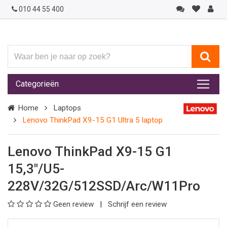
010 44 55 400
Waar
ben
je
Categorieën
naar
op
Home
Laptops
zoek?
Lenovo ThinkPad X9-15 G1 Ultra 5 laptop
Lenovo ThinkPad X9-15 G1
15,3"/U5-
228V/32G/512SSD/Arc/W11Pro
Geen review
Schrijf een review