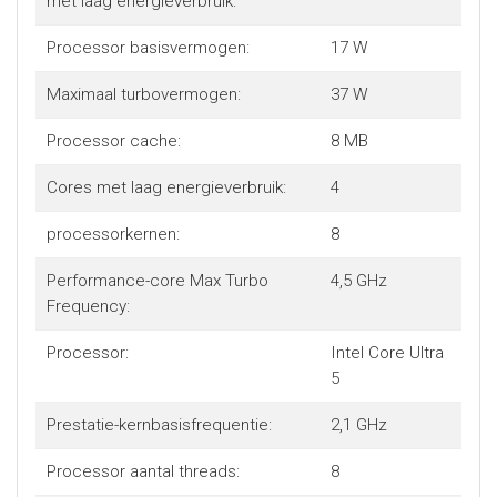
met laag energieverbruik:
Processor basisvermogen:
17 W
Maximaal turbovermogen:
37 W
Processor cache:
8 MB
Cores met laag energieverbruik:
4
processorkernen:
8
Performance-core Max Turbo
4,5 GHz
Frequency:
Processor:
Intel Core Ultra
5
Prestatie-kernbasisfrequentie:
2,1 GHz
Processor aantal threads:
8