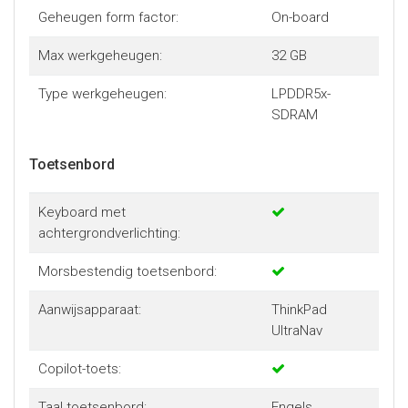
Geheugen form factor:
On-board
Max werkgeheugen:
32 GB
Type werkgeheugen:
LPDDR5x-
SDRAM
Toetsenbord
Keyboard met
achtergrondverlichting:
Morsbestendig toetsenbord:
Aanwijsapparaat:
ThinkPad
UltraNav
Copilot-toets:
Taal toetsenbord:
Engels