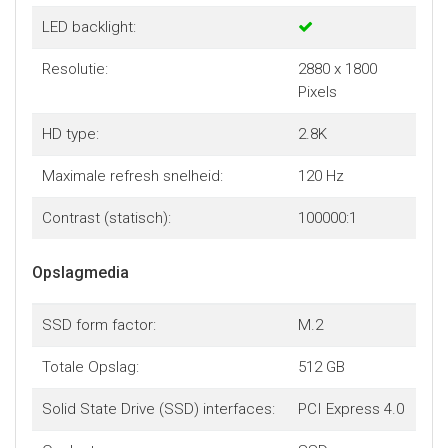
LED backlight:
Resolutie:
2880 x 1800
Pixels
HD type:
2.8K
Maximale refresh snelheid:
120 Hz
Contrast (statisch):
100000:1
Opslagmedia
SSD form factor:
M.2
Totale Opslag:
512 GB
Solid State Drive (SSD) interfaces:
PCI Express 4.0