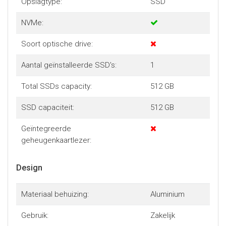
Opslagtype:
SSD
NVMe:
Soort optische drive:
Aantal geïnstalleerde SSD's:
1
Total SSDs capacity:
512 GB
SSD capaciteit:
512 GB
Geïntegreerde
geheugenkaartlezer:
Design
Materiaal behuizing:
Aluminium
Gebruik:
Zakelijk