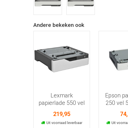
Andere bekeken ook
Bekijk meer informatie
Bekijk meer
Lexmark
Epson pa
papierlade 550 vel
250 vel
40C2100
219,95
74
In winkelmand
In win
Uit voorraad leverbaar
Uit voorra