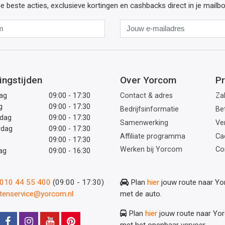
e beste acties, exclusieve kortingen en cashbacks direct in je mailb
Naam
Jouw
e-
mailadres
ingstijden
Over Yorcom
Pr
ag
09:00 - 17:30
Contact & adres
Zak
g
09:00 - 17:30
Bedrijfsinformatie
Be
dag
09:00 - 17:30
Samenwerking
Ve
rdag
09:00 - 17:30
Affiliate programma
Ca
09:00 - 17:30
Werken bij Yorcom
Co
ag
09:00 - 16:30
: 010 44 55 400
(09:00 - 17:30)
Plan
hier
jouw route naar Y
ntenservice@yorcom.nl
met de auto.
Plan
hier
jouw route naar Yo