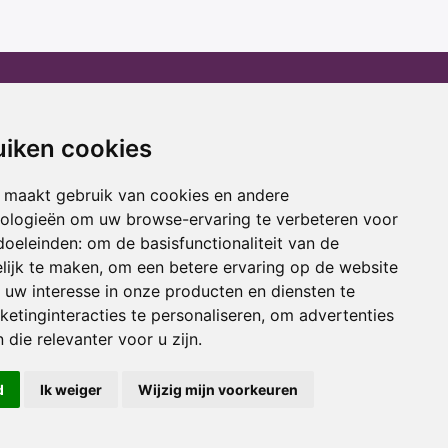
erhuur
Advies
atafel huren
Winactie
uiken cookies
ptop huren
Laptop voor school
amer huren
Cadeau ideeën
 maakt gebruik van cookies en andere
cestoel huren
Print service
nologieën om uw browse-ervaring te verbeteren voor
doeleinden:
om de basisfunctionaliteit van de
ojectiescherm huren
Kortingscode
lijk te maken
,
om een betere ervaring op de website
uw interesse in onze producten en diensten te
oring
Acties
etinginteracties te personaliseren
,
om advertenties
 die relevanter voor u zijn
.
d
Ik weiger
Wijzig mijn voorkeuren
usief btw.