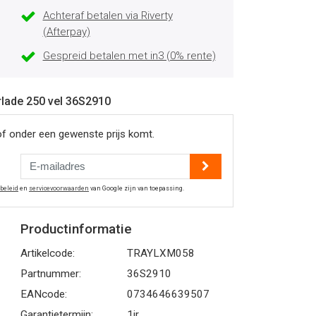
Achteraf betalen via Riverty
(Afterpay)
Gespreid betalen met in3 (0% rente)
rlade 250 vel 36S2910
of onder een gewenste prijs komt.
ybeleid
en
servicevoorwaarden
van Google zijn van toepassing.
Productinformatie
Artikelcode:
TRAYLXM058
Partnummer:
36S2910
EANcode:
0734646639507
Garantietermijn:
1jr