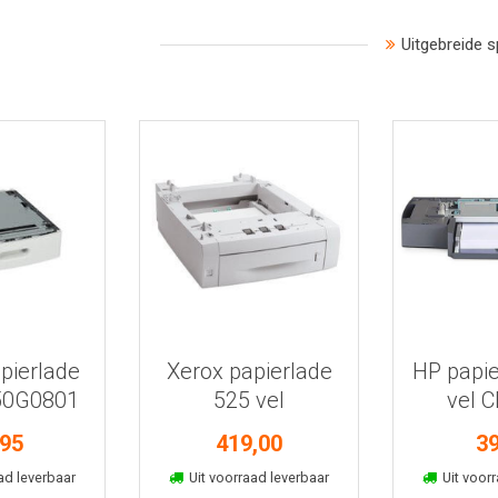
Uitgebreide s
 informatie
Bekijk meer informatie
Bekijk mee
pierlade
Xerox papierlade
HP papie
 50G0801
525 vel
vel 
097S03638
,95
419,00
39
kelmand
In winkelmand
In win
ad leverbaar
Uit voorraad leverbaar
Uit voorr