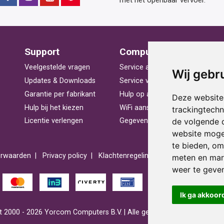
met het openbaar vervoer.
Support
Computerhulp
V
Veelgestelde vragen
Service aan huis
St
Wij gebr
Updates & Downloads
Service voor bedrijven
La
Garantie per fabrikant
Hulp op afstand
Be
Deze website
Hulp bij het kiezen
WiFi aansluiten
Ra
trackingtech
de volgende 
Licentie verlengen
Gegevens herstellen
Pr
website moge
te bieden
,
om 
rwaarden
Privacy policy
Klachtenregeling
Reviews
Spons
meten en mark
weer te geven
Ik ga akkoor
 2000 - 2026 Yorcom Computers B.V. | Alle getoonde prijzen zijn incl