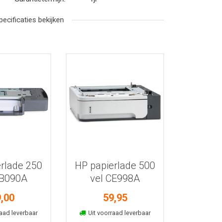
pecificaties bekijken
r informatie
Bekijk meer informatie
rlade 250
HP papierlade 500
CB090A
vel CE998A
,00
59,95
kelmand
In winkelmand
aad leverbaar
Uit voorraad leverbaar