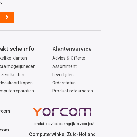
ox
aktische info
Klantenservice
elijke klanten
Advies & Offerte
taalmogelijkheden
Assortiment
rzendkosten
Levertijden
deaukaart kopen
Orderstatus
mputerreparaties
Product retourneren
orcom
...omdat service belangrijk is voor jou!
rcom
Computerwinkel Zuid-Holland