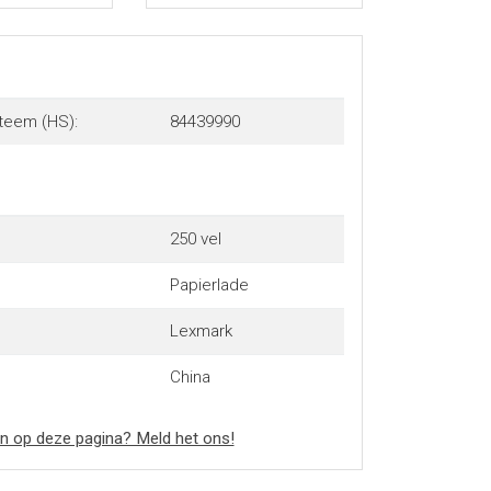
teem (HS):
84439990
250 vel
Papierlade
Lexmark
China
n op deze pagina? Meld het ons!