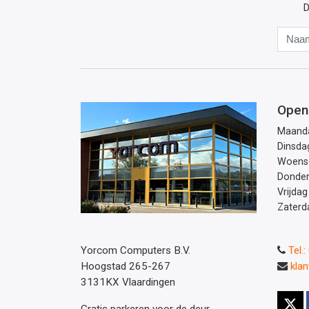
D
Open
Maand
Dinsda
Woens
Donde
Vrijdag
Zaterd
Yorcom Computers B.V.
Tel.
Hoogstad 265-267
kla
3131KX Vlaardingen