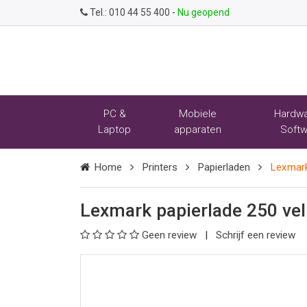
Tel.:
010 44 55 400
-
Nu geopend
PC &
Mobiele
Hardwa
Laptop
apparaten
Softw
Home
Printers
Papierladen
Lexmark
Lexmark papierlade 250 ve
Geen review
Schrijf een review