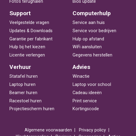
Foto's terughalen
Bios update
Support
Computerhulp
Veelgestelde vragen
Service aan huis
Updates & Downloads
Service voor bedrijven
Garantie per fabrikant
Hulp op afstand
Hulp bij het kiezen
WiFi aansluiten
Licentie verlengen
Gegevens herstellen
Verhuur
Advies
Statafel huren
Winactie
Laptop huren
Laptop voor school
Beamer huren
Cadeau ideeën
Racestoel huren
Print service
Projectiescherm huren
Kortingscode
Algemene voorwaarden
Privacy policy