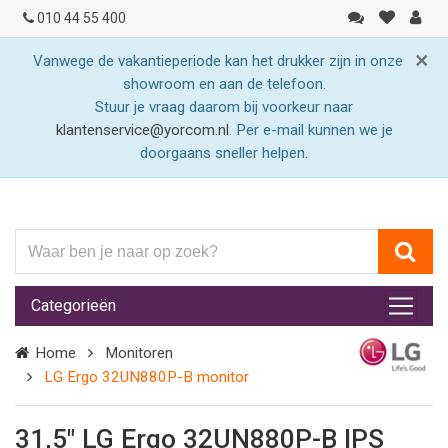
010 44 55 400
×
Vanwege de vakantieperiode kan het drukker zijn in onze
showroom en aan de telefoon.
Stuur je vraag daarom bij voorkeur naar
klantenservice@yorcom.nl
. Per e-mail kunnen we je
doorgaans sneller helpen.
Waar
ben
je
Categorieën
naar
op
Home
Monitoren
zoek?
LG Ergo 32UN880P-B monitor
31,5" LG Ergo 32UN880P-B IPS