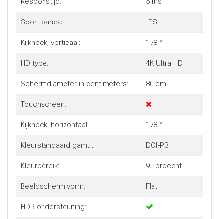
Responstijd:
5 ms
Soort paneel:
IPS
Kijkhoek, verticaal:
178 °
HD type:
4K Ultra HD
Schermdiameter in centimeters:
80 cm
Touchscreen:
Kijkhoek, horizontaal:
178 °
Kleurstandaard gamut:
DCI-P3
Kleurbereik:
95 procent
Beeldscherm vorm:
Flat
HDR-ondersteuning: