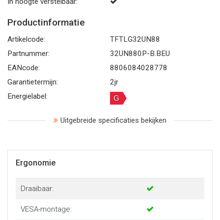
In hoogte verstelbaar:
Productinformatie
Artikelcode:
TFTLG32UN88
Partnummer:
32UN880P-B.BEU
EANcode:
8806084028778
Garantietermijn:
2jr
Energielabel:
G
Uitgebreide specificaties bekijken
Ergonomie
Draaibaar:
VESA-montage: