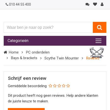
010 44 55 400
Waar
ben
je
Categorieën
naar
op
Home
PC onderdelen
zoek?
Bays & brackets
Scythe Twin Mounter
Reviews
Schrijf een review
Gemiddelde beoordeling
Dit product heeft nog geen reviews. Help andere klanten
de juiste keuze te maken.