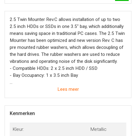
2.5 Twin Mounter Rev.C allows installation of up to two
2.5 inch HDDs or SSDs in one 3.5" bay, which additionally
means saving space in traditional PC cases. The 2.5 Twin
Mounter has been optimized and new version Rev. C has
pre mounted rubber washers, which allows decoupling of
the hard drives. The rubber washers are used to reduce
vibrations and operating noise of the disk significantly.
- Compatible HDDs: 2 x 2.5 inch HDD / SSD
- Bay Occupancy: 1 x 3.5 inch Bay
Accessory:
Lees meer
Screw for Hard Disk Mounting (8 pcs.)
Screw for Case Mounting (4 pcs.)
Kenmerken
Kleur:
Metallic