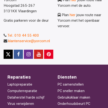
Yorcom
Plan
hier
jouw route naar
Hoogstad 265-267
Yorcom met de auto.
3131KX Vlaardingen
Plan
hier
jouw route naar
Gratis parkeren voor de deur
Yorcom met het openbaar
vervoer.
Tel.: 010 44 55 400
klantenservice@yorcom.nl
Reparaties
Diensten
Laptopreparatie
PC samenstellen
Computerreparatie
PC sneller maken
Dataherstel harde schijf
Gebruiksklaar maken
Virus verwijderen
Onderhoudsbeurt PC