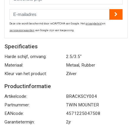
Deze site wordt beschermd door reCAPTCHA van Google. Het
privacybeleid
en
servicevoorwaarden
van Google zijn van toepassing.
Specificaties
Harde schijf, omvang:
2.5/3.5"
Materiaal:
Metaal, Rubber
Kleur van het product:
Zilver
Productinformatie
Artikelcode:
BRACKSCY004
Partnummer:
TWIN MOUNTER
EANcode:
4571225047508
Garantietermijn:
2jr