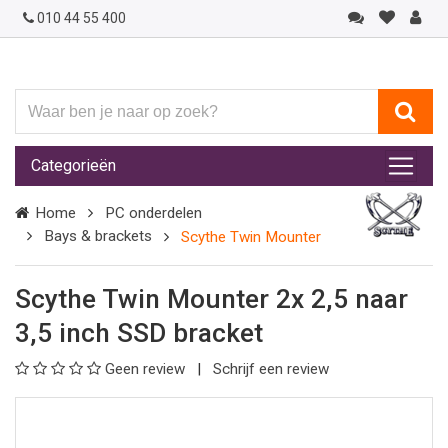
010 44 55 400
Waar
ben
je
Categorieën
naar
op
Home
PC onderdelen
zoek?
Bays & brackets
Scythe Twin Mounter
Scythe Twin Mounter 2x 2,5 naar
3,5 inch SSD bracket
Geen review
Schrijf een review