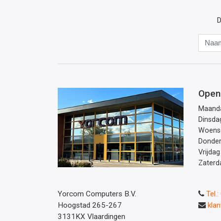
D
Open
Maand
Dinsda
Woens
Donde
Vrijdag
Zaterd
Yorcom Computers B.V.
Tel.
Hoogstad 265-267
kla
3131KX Vlaardingen