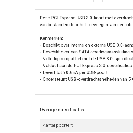
Deze PCI Express USB 3.0-kaart met overdracht
van bestanden door het toevoegen van een inte
Kenmerken:
- Beschikt over interne en externe USB 3.0-aans
- Beschikt over een SATA-voedingsaansluiting v
- Volledig compatibel met de USB 3.0-specificatie
- Voldoet aan de PCI Express 2.0-specificaties
- Levert tot 900mA per USB-poort
- Ondersteunt USB-overdrachtsnelheden van 5 Gb
- Achterwaarts compatibel met oudere USB-spe
- Ondersteunt maximaal 127 USB-apparaten aan
- USB-poorten zijn hot-swappable en Plug-and-
- Ondersteunt PCI-bus energiebeheer versie 1.2
Overige specificaties
- Volledige ondersteuning voor de volgende USB
Aantal poorten:
Specificaties: