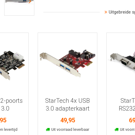
Uitgebreide s
 informatie
Bekijk meer informatie
Bekijk mee
 2-poorts
StarTech 4x USB
StarT
 3.0
3.0 adapterkaart
RS232
aart met
UART
,95
49,95
69
SP
kelmand
In winkelmand
In win
n levertijd
Uit voorraad leverbaar
Uit voorr