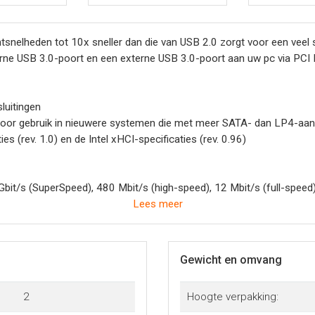
snelheden tot 10x sneller dan die van USB 2.0 zorgt voor een veel 
rne USB 3.0-poort en een externe USB 3.0-poort aan uw pc via PCI 
luitingen
oor gebruik in nieuwere systemen die met meer SATA- dan LP4-aansl
s (rev. 1.0) en de Intel xHCI-specificaties (rev. 0.96)
it/s (SuperSpeed), 480 Mbit/s (high-speed), 12 Mbit/s (full-speed
cificaties
Lees meer
gesloten op een enkele bus. (extra USB-hubs vereist)
Play
Gewicht en omvang
-protocollen: Control/bulk/interrupt/isochrone overdracht
2
Hoogte verpakking: