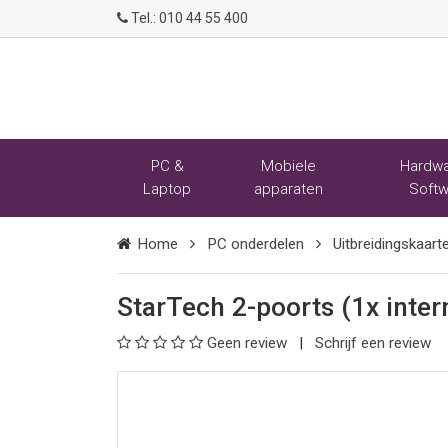
Tel.:
010 44 55 400
PC &
Mobiele
Hardwa
Laptop
apparaten
Softw
Home
PC onderdelen
Uitbreidingskaart
StarTech 2-poorts (1x inter
Geen review
Schrijf een review