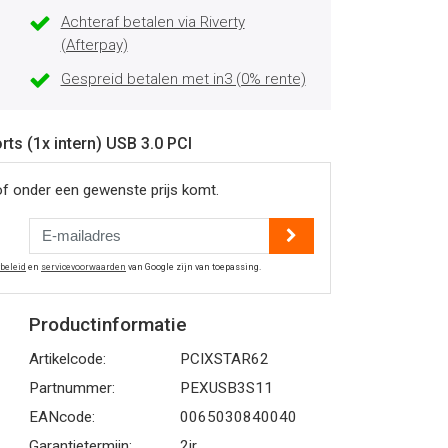
Achteraf betalen via Riverty
(Afterpay)
Gespreid betalen met in3 (0% rente)
rts (1x intern) USB 3.0 PCI
of onder een gewenste prijs komt.
ybeleid
en
servicevoorwaarden
van Google zijn van toepassing.
Productinformatie
Artikelcode:
PCIXSTAR62
Partnummer:
PEXUSB3S11
EANcode:
0065030840040
Garantietermijn:
2jr