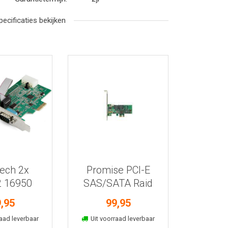
pecificaties bekijken
r informatie
Bekijk meer informatie
ech 2x
Promise PCI-E
 16950
SAS/SATA Raid
 PCI-E
Controller
,95
99,95
kelmand
In winkelmand
aad leverbaar
Uit voorraad leverbaar