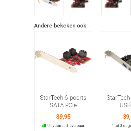
Andere bekeken ook
Bekijk meer informatie
Bekijk meer
StarTech 6-poorts
StarTech
SATA PCIe
USB
adapterk
89,95
39
UA
In winkelmand
In win
Uit voorraad leverbaar
1 tot 3 dage