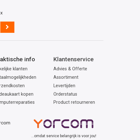
ox
aktische info
Klantenservice
elijke klanten
Advies & Offerte
taalmogelijkheden
Assortiment
rzendkosten
Levertijden
deaukaart kopen
Orderstatus
mputerreparaties
Product retourneren
orcom
...omdat service belangrijk is voor jou!