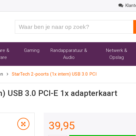
Klant
Waar
ben
je
naar
re &
Gaming
Randapparatuur &
Netwerk &
op
are
Audio
Opslag
zoek?
en
StarTech 2-poorts (1x intern) USB 3.0 PCI
n) USB 3.0 PCI-E 1x adapterkaart
39,95