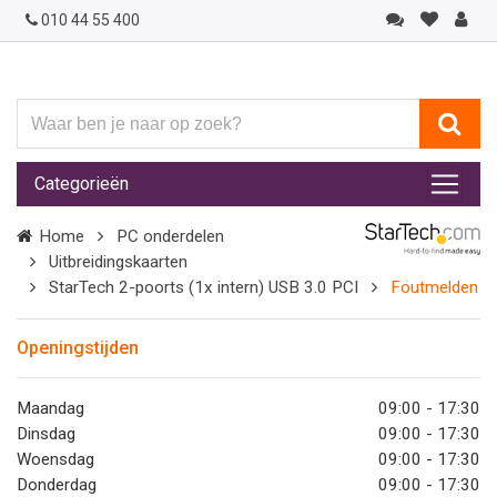
010 44 55 400
Waar
ben
je
Categorieën
naar
op
Home
PC onderdelen
zoek?
Uitbreidingskaarten
StarTech 2-poorts (1x intern) USB 3.0 PCI
Foutmelden
Openingstijden
Maandag
09:00 - 17:30
Dinsdag
09:00 - 17:30
Woensdag
09:00 - 17:30
Donderdag
09:00 - 17:30