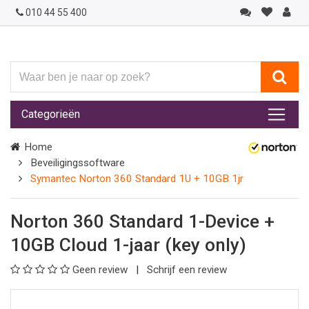
010 44 55 400
Waar
ben
je
Categorieën
naar
op
Home
zoek?
Beveiligingssoftware
Symantec Norton 360 Standard 1U + 10GB 1jr
Norton 360 Standard 1-Device +
10GB Cloud 1-jaar (key only)
Geen review
Schrijf een review