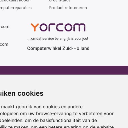
deaukaart kopen
Orderstatus
mputerreparaties
Product retourneren
orcom
...omdat service belangrijk is voor jou!
rcom
Computerwinkel Zuid-Holland
erhuur
Advies
atafel huren
Winactie
uiken cookies
ptop huren
Laptop voor school
amer huren
Cadeau ideeën
 maakt gebruik van cookies en andere
cestoel huren
Print service
nologieën om uw browse-ervaring te verbeteren voor
doeleinden:
om de basisfunctionaliteit van de
ojectiescherm huren
Kortingscode
lijk te maken
,
om een betere ervaring op de website