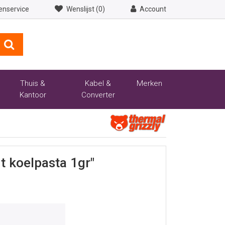
enservice
Wenslijst (0)
Account
Thuis &
Kabel &
Merken
Kantoor
Converter
t koelpasta 1gr"