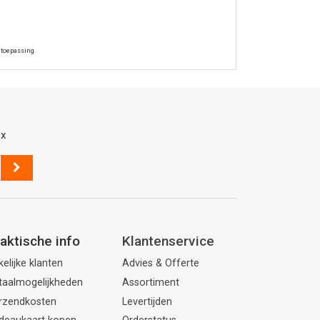
 toepassing.
ox
aktische info
Klantenservice
elijke klanten
Advies & Offerte
taalmogelijkheden
Assortiment
rzendkosten
Levertijden