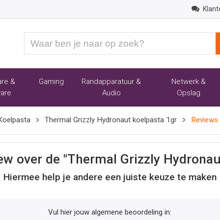
Klant
Waar
ben
je
naar
re &
Gaming
Randapparatuur &
Netwerk &
op
are
Audio
Opslag
zoek?
Koelpasta
Thermal Grizzly Hydronaut koelpasta 1gr
Reviews
iew over de "Thermal Grizzly Hydronau
Hiermee help je andere een juiste keuze te maken
Vul hier jouw algemene beoordeling in: