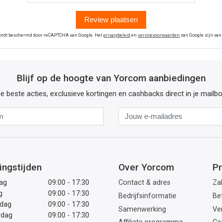
Review plaatsen
wordt beschermd door reCAPTCHA van Google. Het
privacybeleid
en
servicevoorwaarden
van Google zijn van
Blijf op de hoogte van Yorcom aanbiedingen
e beste acties, exclusieve kortingen en cashbacks direct in je mailb
Naam
Jouw
e-
mailadres
ingstijden
Over Yorcom
Pr
ag
09:00 - 17:30
Contact & adres
Zak
g
09:00 - 17:30
Bedrijfsinformatie
Be
dag
09:00 - 17:30
Samenwerking
Ve
rdag
09:00 - 17:30