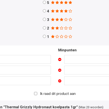
5
4
3
2
1
Minpunten
Ik raad dit product aan
an "Thermal Grizzly Hydronaut koelpasta 1gr"
(Max 20 woorden)