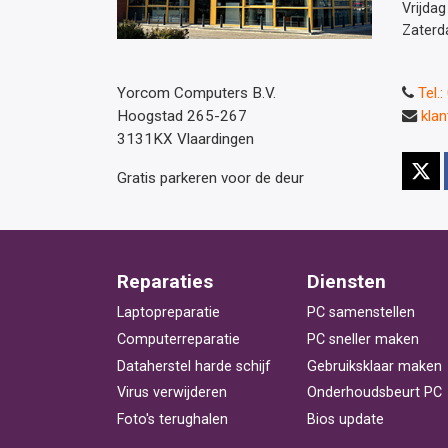
Vrijdag
Zaterd
Yorcom Computers B.V.
Tel.
Hoogstad 265-267
kla
3131KX Vlaardingen
Gratis parkeren voor de deur
Reparaties
Diensten
Laptopreparatie
PC samenstellen
Computerreparatie
PC sneller maken
Dataherstel harde schijf
Gebruiksklaar maken
Virus verwijderen
Onderhoudsbeurt PC
Foto's terughalen
Bios update