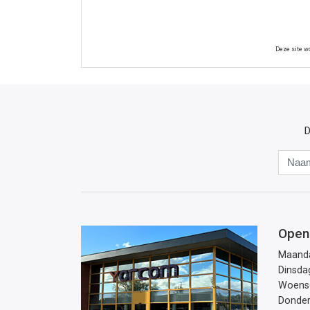
Deze site 
D
Open
Maand
Dinsda
Woens
Donde