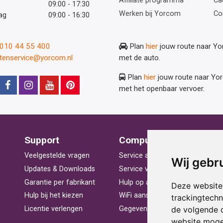
Affiliate programma
Ca
09:00 - 17:30
Werken bij Yorcom
Co
ag
09:00 - 16:30
: 010 44 55 400
Plan
hier
jouw route naar Y
ntenservice@yorcom.nl
met de auto.
Plan
hier
jouw route naar Yo
met het openbaar vervoer.
Support
Computerhulp
V
Veelgestelde vragen
Service aan huis
St
Wij gebr
Updates & Downloads
Service voor bedrijven
La
Garantie per fabrikant
Hulp op afstand
Be
Deze website
Hulp bij het kiezen
WiFi aansluiten
Ra
trackingtech
de volgende 
Licentie verlengen
Gegevens herstellen
Pr
website moge