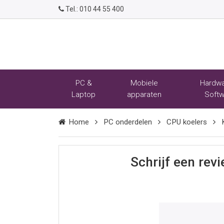
Tel.:
010 44 55 400
PC &
Mobiele
Hardwa
Laptop
apparaten
Softw
Home
PC onderdelen
CPU koelers
Schrijf een rev