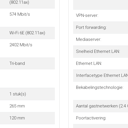
(802.11ax)
574 Mbit/s
VPN-server:
Port forwarding:
Wi-Fi 6E (802.11ax)
Mediaserver:
2402 Mbit/s
Snelheid Ethernet LAN:
Tri-band
Ethernet LAN:
Interfacetype Ethernet LAN
Bekabelingstechnologie:
1 stuk(s)
265 mm
Aantal gastnetwerken (2.4 
120 mm
Poortactivering: