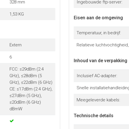
328 mm
Ingebouwde ftp-server:
1,53 KG
Eisen aan de omgeving
Temperatuur, in bedrijf:
Extern
Relatieve luchtvochtigheid, 
6
Inhoud van de verpakking
FCC: ≤29dBm (2.4
GHz), ≤28dBm (5
Inclusief AC-adapter:
GHz), ≤22dBm (6 GHz)
Snelle installatiehandleidin
CE: ≤17dBm (2.4 GHz),
≤27dBm (5 GHz),
Meegeleverde kabels:
≤20dBm (6 GHz)
dBmW
Technische details