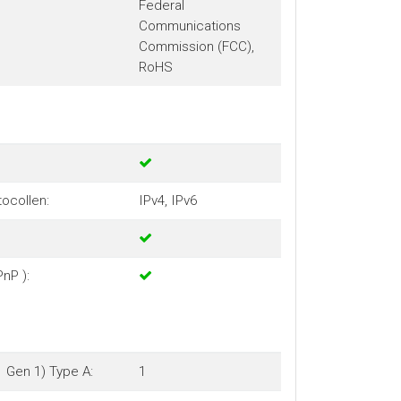
Federal
Communications
Commission (FCC),
RoHS
ocollen:
IPv4, IPv6
PnP ):
1 Gen 1) Type A:
1