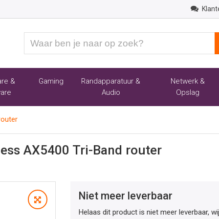
Klant
Waar
ben
je
naar
re &
Gaming
Randapparatuur &
Netwerk &
op
are
Audio
Opslag
zoek?
outer
ess AX5400 Tri-Band router
Niet meer leverbaar
Helaas dit product is niet meer leverbaar, w