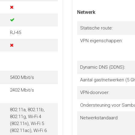
Netwerk
Statische route:
RJ-45
VPN eigenschappen:
Dynamic DNS (DDNS):
5400 Mbit/s
Aantal gastnetwerken (5 GH
e
2402 Mbit/s
VPN-doorvoer:
Ondersteuning voor Samba
802.11a, 802.11b,
802.11g, Wi-Fi 4
Netwerkstandaard:
(802.11n), Wi-Fi 5
(802.11ac), Wi-Fi 6