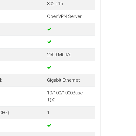
802.11n
OpenVPN Server
2500 Mbit/s
:
Gigabit Ethernet
10/100/1000Base-
T(X)
GHz):
1