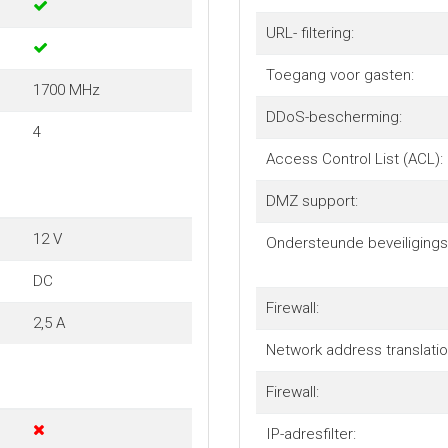
URL- filtering:
Toegang voor gasten:
1700 MHz
DDoS-bescherming:
4
Access Control List (ACL):
DMZ support:
12 V
Ondersteunde beveiligings
DC
Firewall:
2,5 A
Network address translatio
Firewall:
IP-adresfilter: