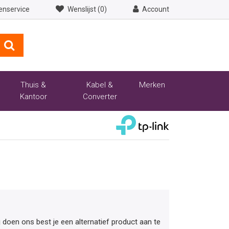
enservice
Wenslijst (0)
Account
Thuis &
Kabel &
Merken
Kantoor
Converter
ij doen ons best je een alternatief product aan te