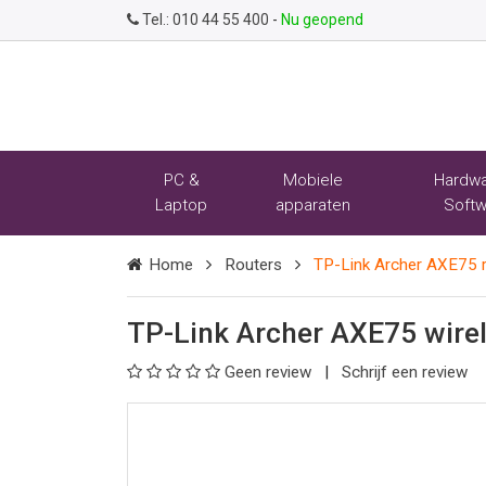
Tel.:
010 44 55 400
-
Nu geopend
PC &
Mobiele
Hardwa
Laptop
apparaten
Softw
Home
Routers
TP-Link Archer AXE75 r
TP-Link Archer AXE75 wirel
Geen review
Schrijf een review