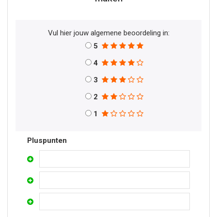
Vul hier jouw algemene beoordeling in:
5
4
3
2
1
Pluspunten