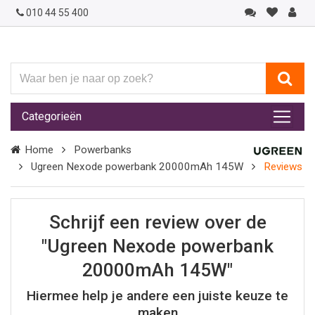
010 44 55 400
Waar
ben
je
Categorieën
naar
op
Home
Powerbanks
zoek?
Ugreen Nexode powerbank 20000mAh 145W
Reviews
Schrijf een review over de
"Ugreen Nexode powerbank
20000mAh 145W"
Hiermee help je andere een juiste keuze te
maken