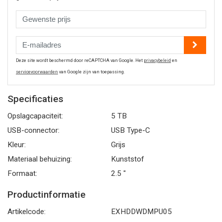
Deze site wordt beschermd door reCAPTCHA van Google. Het
privacybeleid
en
servicevoorwaarden
van Google zijn van toepassing.
Specificaties
Opslagcapaciteit:
5 TB
USB-connector:
USB Type-C
Kleur:
Grijs
Materiaal behuizing:
Kunststof
Formaat:
2.5 "
Productinformatie
Artikelcode:
EXHDDWDMPU05