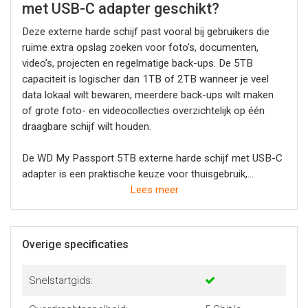
met USB-C adapter geschikt?
Deze externe harde schijf past vooral bij gebruikers die
ruime extra opslag zoeken voor foto’s, documenten,
video’s, projecten en regelmatige back-ups. De 5TB
capaciteit is logischer dan 1TB of 2TB wanneer je veel
data lokaal wilt bewaren, meerdere back-ups wilt maken
of grote foto- en videocollecties overzichtelijk op één
draagbare schijf wilt houden.
De WD My Passport 5TB externe harde schijf met USB-C
adapter is een praktische keuze voor thuisgebruik,
kantoorwerk, studie en onderweg. Je gebruikt de schijf als
Lees meer
extra opslagruimte of als aparte plek voor belangrijke
bestanden, zonder je computer open te maken. Bij
Yorcom adviseren we externe opslag vooral als onderdeel
Overige specificaties
van een goede back-uproutine, zodat je belangrijke data
niet alleen op je laptop of desktop hebt staan.
Snelstartgids: