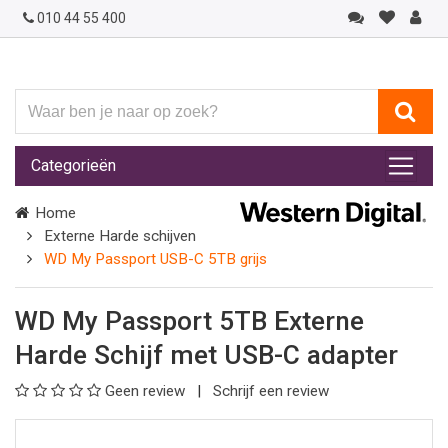
010 44 55 400
Waar
ben
je
Categorieën
naar
op
Home
zoek?
Externe Harde schijven
WD My Passport USB-C 5TB grijs
WD My Passport 5TB Externe
Harde Schijf met USB-C adapter
Geen review
Schrijf een review