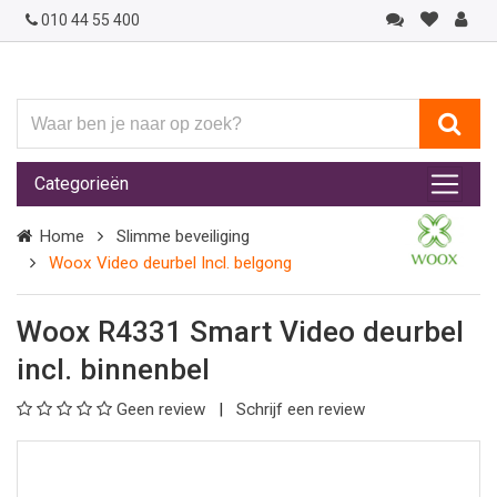
010 44 55 400
Waar
ben
je
Categorieën
naar
op
Home
Slimme beveiliging
zoek?
Woox Video deurbel Incl. belgong
Woox R4331 Smart Video deurbel
incl. binnenbel
Geen review
Schrijf een review