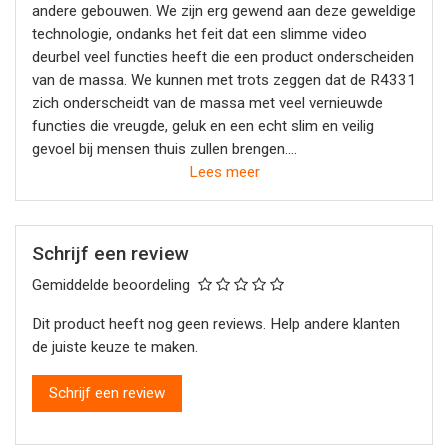
andere gebouwen. We zijn erg gewend aan deze geweldige
technologie, ondanks het feit dat een slimme video
deurbel veel functies heeft die een product onderscheiden
van de massa. We kunnen met trots zeggen dat de R4331
zich onderscheidt van de massa met veel vernieuwde
functies die vreugde, geluk en een echt slim en veilig
gevoel bij mensen thuis zullen brengen.
Lees meer
De R4331 is een internet (Wi-Fi) verbonden deurbel die de
gebruiker waarschuwt via de WOOX Home app of via de
bel wanneer een bezoeker voor de deur komt. Het wordt
Schrijf een review
geactiveerd wanneer de bezoeker op de knop van de
Gemiddelde beoordeling
deurbel drukt. Met de WOOX Home slimme video deurbel
kan de huiseigenaar de WOOX Home-app gebruiken om te
Dit product heeft nog geen reviews. Help andere klanten
kijken en met de bezoeker te praten door middel van de
de juiste keuze te maken.
ingebouwde high-definition infraroodcamera, microfoon
en luidspreker van de deurbel.
Schrijf een review
Geen abonnement, geen aparte hub.