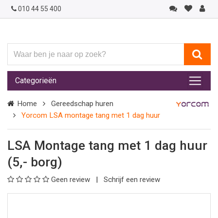
010 44 55 400
Waar
ben
je
Categorieën
naar
op
Home
Gereedschap huren
zoek?
Yorcom LSA montage tang met 1 dag huur
LSA Montage tang met 1 dag huur
(5,- borg)
Geen review
Schrijf een review