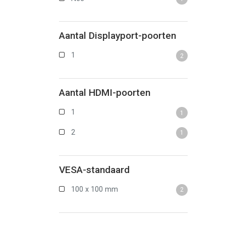
Aantal Displayport-poorten
1
2
Aantal HDMI-poorten
1
1
2
1
VESA-standaard
100 x 100 mm
2