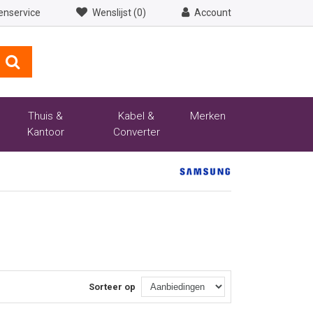
enservice
Wenslijst (0)
Account
Thuis &
Kabel &
Merken
Kantoor
Converter
Sorteer op