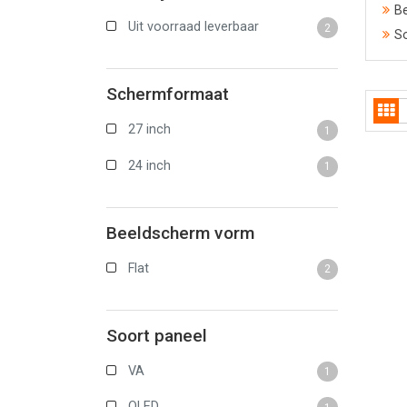
B
Uit voorraad leverbaar
2
S
Schermformaat
27 inch
1
24 inch
1
Beeldscherm vorm
Flat
2
Soort paneel
VA
1
OLED