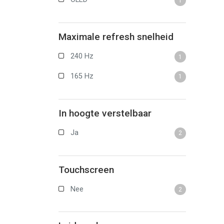
1
Maximale refresh snelheid
240 Hz
1
165 Hz
1
In hoogte verstelbaar
Ja
2
Touchscreen
Nee
2