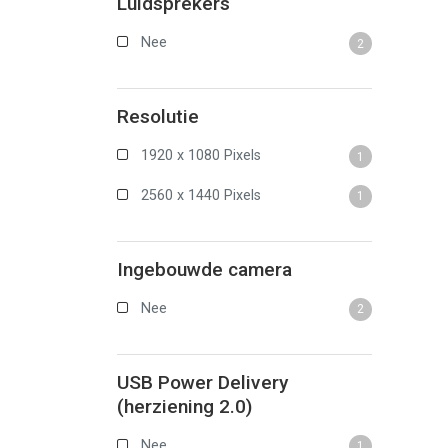
Luidsprekers
Nee
2
Resolutie
1920 x 1080 Pixels
1
2560 x 1440 Pixels
1
Ingebouwde camera
Nee
2
USB Power Delivery
(herziening 2.0)
Nee
1