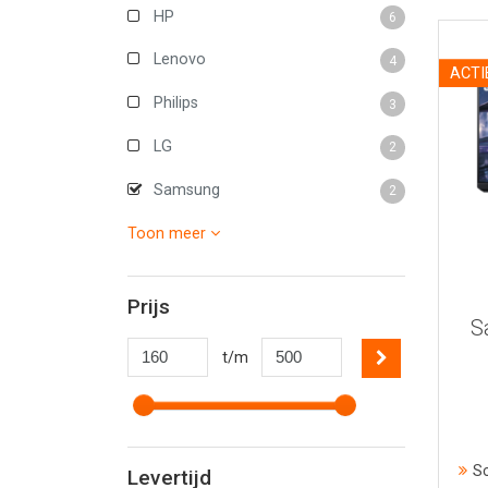
HP
6
Lenovo
4
ACTI
Philips
3
LG
2
Samsung
2
Toon meer
Prijs
S
t/m
S
Levertijd