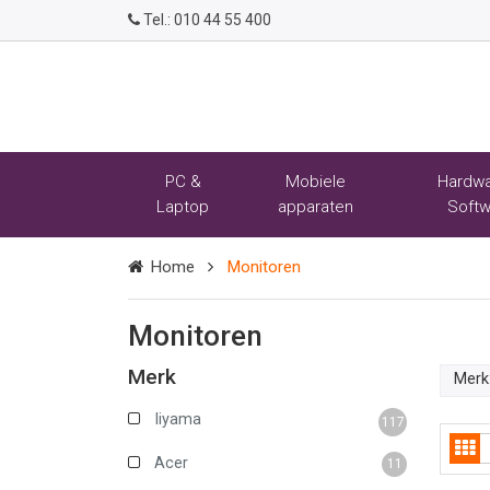
Tel.:
010 44 55 400
PC &
Mobiele
Hardwa
Laptop
apparaten
Softw
Home
Monitoren
Monitoren
Merk
Merk
Iiyama
117
Acer
11