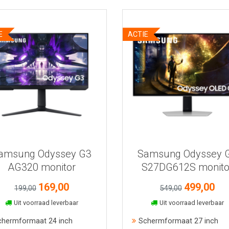
E
ACTIE
Bekijk meer informatie
Bekijk meer informatie
amsung Odyssey G3
Samsung Odyssey 
AG320 monitor
S27DG612S monito
169,00
499,00
199,00
549,00
In winkelmand
In winkelmand
Uit voorraad leverbaar
Uit voorraad leverbaar
chermformaat 24 inch
Schermformaat 27 inch