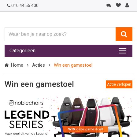
010 44 55 400
Waar
ben
je
Categorieën
naar
op
Home
Acties
Win een gamestoel
zoek?
Win een gamestoel
Actie verlopen