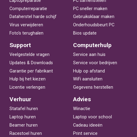
Laptopreparatie
PC samenstellen
Computerreparatie
PC sneller maken
Dataherstel harde schijf
Gebruiksklaar maken
Virus verwijderen
Onderhoudsbeurt PC
Foto's terughalen
Bios update
Support
Computerhulp
Veelgestelde vragen
Service aan huis
Updates & Downloads
Service voor bedrijven
Garantie per fabrikant
Hulp op afstand
Hulp bij het kiezen
WiFi aansluiten
Licentie verlengen
Gegevens herstellen
Verhuur
Advies
Statafel huren
Winactie
Laptop huren
Laptop voor school
Beamer huren
Cadeau ideeën
Racestoel huren
Print service