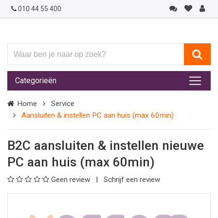
010 44 55 400
Waar
ben
je
Categorieën
naar
op
Home
Service
zoek?
Aansluiten & instellen PC aan huis (max 60min)
B2C aansluiten & instellen nieuwe
PC aan huis (max 60min)
Geen review
Schrijf een review