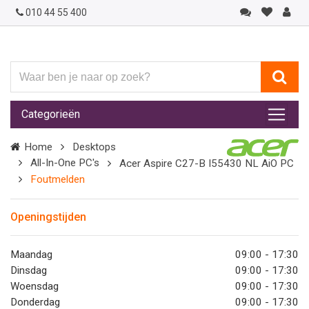
010 44 55 400
Waar
ben
je
Categorieën
naar
op
Home
Desktops
zoek?
All-In-One PC's
Acer Aspire C27-B I55430 NL AiO PC
Foutmelden
Openingstijden
Maandag
09:00 - 17:30
Dinsdag
09:00 - 17:30
Woensdag
09:00 - 17:30
Donderdag
09:00 - 17:30