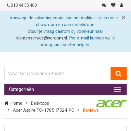
010 44 55 400
×
Vanwege de vakantieperiode kan het drukker zijn in onze
showroom en aan de telefoon.
Stuur je vraag daarom bij voorkeur naar
klantenservice@yorcom.nl
. Per e-mail kunnen we je
doorgaans sneller helpen.
Waar
ben
je
Categorieën
naar
op
Home
Desktops
zoek?
Acer Aspire TC-1785 I7524 PC
Reviews