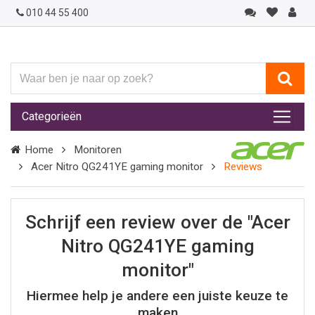
010 44 55 400
Waar
ben
je
Categorieën
naar
op
Home
Monitoren
zoek?
Acer Nitro QG241YE gaming monitor
Reviews
Schrijf een review over de "Acer
Nitro QG241YE gaming
monitor"
Hiermee help je andere een juiste keuze te
maken