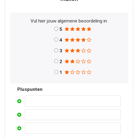
Vul hier jouw algemene beoordeling in:
5
4
3
2
1
Pluspunten