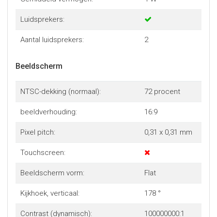
Luidsprekers:
Aantal luidsprekers:
2
Beeldscherm
NTSC-dekking (normaal):
72 procent
beeldverhouding:
16:9
Pixel pitch:
0,31 x 0,31 mm
Touchscreen:
Beeldscherm vorm:
Flat
Kijkhoek, verticaal:
178 °
Contrast (dynamisch):
100000000:1