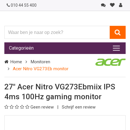
010 44 55 400
Waar
ben
je
Categorieën
naar
op
Home
Monitoren
zoek?
Acer Nitro VG273Eb monitor
27" Acer Nitro VG273Ebmiix IPS
4ms 100Hz gaming monitor
Geen review
Schrijf een review