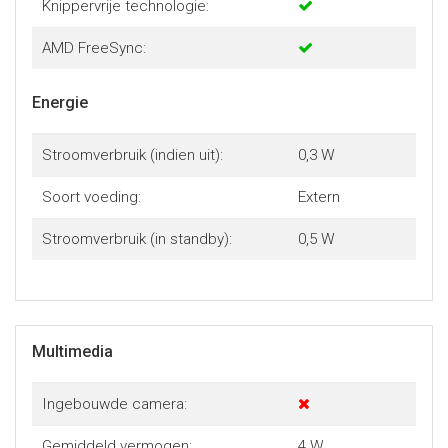
Knippervrije technologie:
AMD FreeSync:
Energie
Stroomverbruik (indien uit):
0,3 W
Soort voeding:
Extern
Stroomverbruik (in standby):
0,5 W
Multimedia
Ingebouwde camera:
Gemiddeld vermogen:
4 W