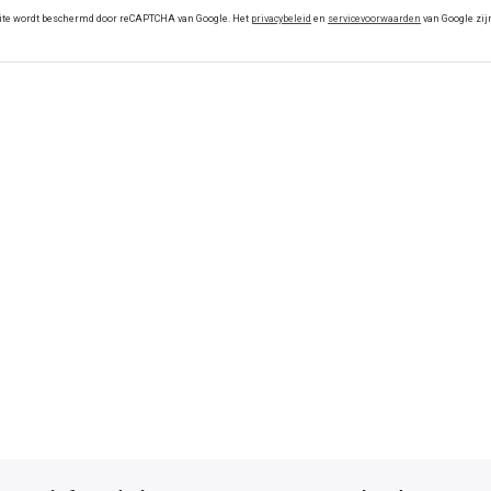
ite wordt beschermd door reCAPTCHA van Google. Het
privacybeleid
en
servicevoorwaarden
van Google zij