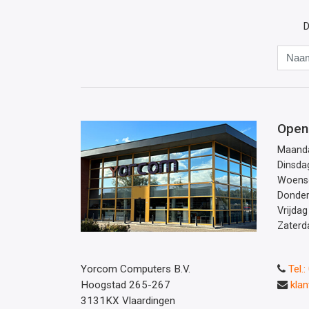
D
Open
Maand
Dinsda
Woens
Donde
Vrijdag
Zaterd
Yorcom Computers B.V.
Tel.
Hoogstad 265-267
kla
3131KX Vlaardingen