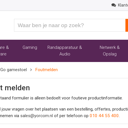
Klant
Waar
ben
je
naar
re &
Gaming
Randapparatuur &
Netwerk &
op
are
Audio
Opslag
zoek?
t Go gamestoel
Foutmelden
t melden
taand formulier is alleen bedoelt voor foutieve productinformatie.
l jouw vragen over het plaatsen van een bestelling, offertes, produc
pnemen via
sales@yorcom.nl
of per telefoon op
010 44 55 400
.