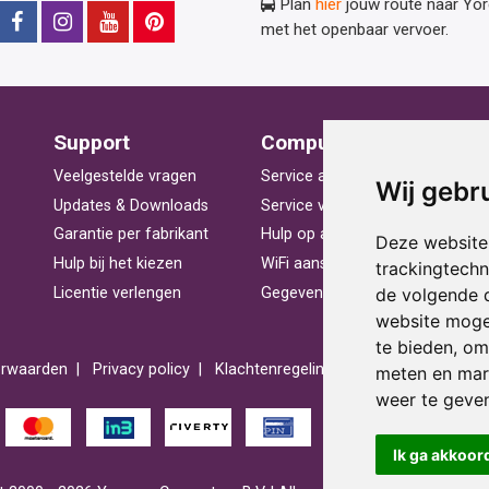
Plan
hier
jouw route naar Yo
met het openbaar vervoer.
Support
Computerhulp
V
Veelgestelde vragen
Service aan huis
St
Wij gebr
Updates & Downloads
Service voor bedrijven
La
Garantie per fabrikant
Hulp op afstand
Be
Deze website
Hulp bij het kiezen
WiFi aansluiten
Ra
trackingtech
de volgende 
Licentie verlengen
Gegevens herstellen
Pr
website moge
te bieden
,
om 
rwaarden
Privacy policy
Klachtenregeling
Reviews
Spons
meten en mark
weer te geven
Ik ga akkoor