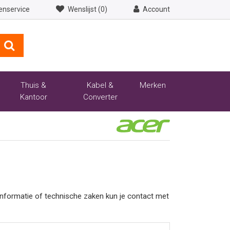
enservice
Wenslijst (0)
Account
Thuis &
Kabel &
Merken
Kantoor
Converter
tinformatie of technische zaken kun je contact met