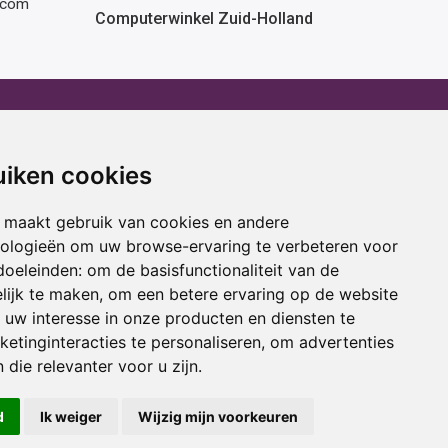
rcom
Computerwinkel Zuid-Holland
erhuur
Advies
atafel huren
Winactie
uiken cookies
ptop huren
Laptop voor school
amer huren
Cadeau ideeën
 maakt gebruik van cookies en andere
cestoel huren
Print service
nologieën om uw browse-ervaring te verbeteren voor
doeleinden:
om de basisfunctionaliteit van de
ojectiescherm huren
Kortingscode
lijk te maken
,
om een betere ervaring op de website
uw interesse in onze producten en diensten te
oring
Acties
etinginteracties te personaliseren
,
om advertenties
 die relevanter voor u zijn
.
d
Ik weiger
Wijzig mijn voorkeuren