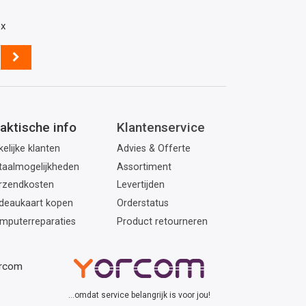
ox
aktische info
Klantenservice
elijke klanten
Advies & Offerte
taalmogelijkheden
Assortiment
rzendkosten
Levertijden
deaukaart kopen
Orderstatus
mputerreparaties
Product retourneren
orcom
...omdat service belangrijk is voor jou!