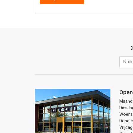
D
Open
Maand
Dinsda
Woens
Donde
Vrijdag