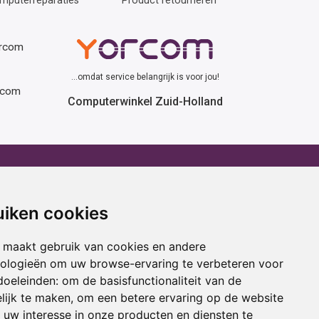
mputerreparaties
Product retourneren
orcom
...omdat service belangrijk is voor jou!
rcom
Computerwinkel Zuid-Holland
erhuur
Advies
atafel huren
Winactie
uiken cookies
ptop huren
Laptop voor school
amer huren
Cadeau ideeën
 maakt gebruik van cookies en andere
cestoel huren
Print service
nologieën om uw browse-ervaring te verbeteren voor
doeleinden:
om de basisfunctionaliteit van de
ojectiescherm huren
Kortingscode
lijk te maken
,
om een betere ervaring op de website
uw interesse in onze producten en diensten te