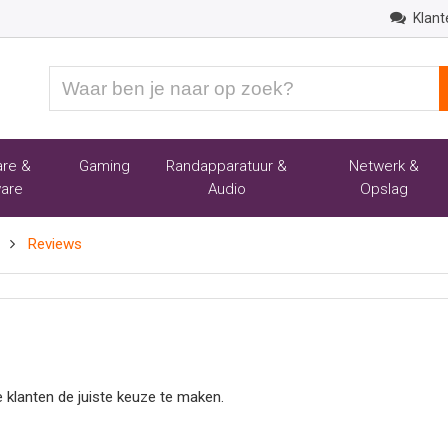
Klant
Waar
ben
je
naar
re &
Gaming
Randapparatuur &
Netwerk &
op
are
Audio
Opslag
zoek?
Reviews
 klanten de juiste keuze te maken.