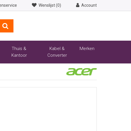
enservice
Wenslijst (0)
Account
Thuis &
Kabel &
Merken
Kantoor
Converter