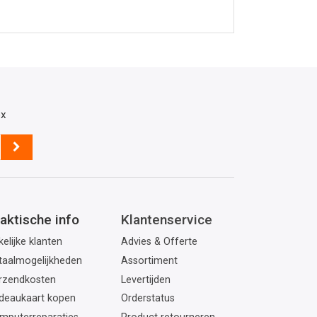
ox
aktische info
Klantenservice
elijke klanten
Advies & Offerte
taalmogelijkheden
Assortiment
rzendkosten
Levertijden
deaukaart kopen
Orderstatus