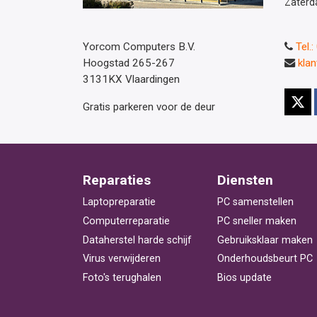
Zaterd
Yorcom Computers B.V.
Tel.
Hoogstad 265-267
kla
3131KX Vlaardingen
Gratis parkeren voor de deur
Reparaties
Diensten
Laptopreparatie
PC samenstellen
Computerreparatie
PC sneller maken
Dataherstel harde schijf
Gebruiksklaar maken
Virus verwijderen
Onderhoudsbeurt PC
Foto's terughalen
Bios update