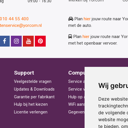
Werken bij Yorcom
Co
ag
09:00 - 16:30
: 010 44 55 400
Plan
hier
jouw route naar Y
ntenservice@yorcom.nl
met de auto.
Plan
hier
jouw route naar Yo
met het openbaar vervoer.
Support
Computerhulp
V
Veelgestelde vragen
Service aan huis
St
Wij gebr
Updates & Downloads
Service voor bedrijven
La
Garantie per fabrikant
Hulp op afstand
Be
Deze website
Hulp bij het kiezen
WiFi aansluiten
Ra
trackingtech
de volgende 
Licentie verlengen
Gegevens herstellen
Pr
website moge
te bieden
,
om 