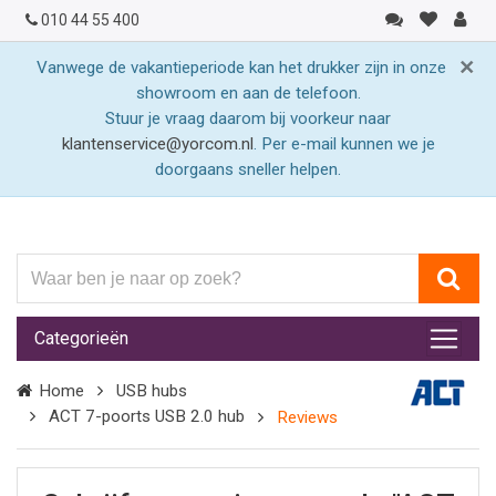
010 44 55 400
×
Vanwege de vakantieperiode kan het drukker zijn in onze
showroom en aan de telefoon.
Stuur je vraag daarom bij voorkeur naar
klantenservice@yorcom.nl
. Per e-mail kunnen we je
doorgaans sneller helpen.
Waar
ben
je
Categorieën
naar
op
Home
USB hubs
zoek?
ACT 7-poorts USB 2.0 hub
Reviews