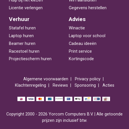
Hulp bij het kiezen
WiFi aansluiten
Licentie verlengen
Gegevens herstellen
Verhuur
Advies
Statafel huren
Winactie
Laptop huren
Laptop voor school
Beamer huren
Cadeau ideeën
Racestoel huren
Print service
Projectiescherm huren
Kortingscode
Algemene voorwaarden
Privacy policy
Klachtenregeling
Reviews
Sponsoring
Acties
Copyright 2000 - 2026 Yorcom Computers B.V. | Alle getoonde
prijzen zijn inclusief btw.