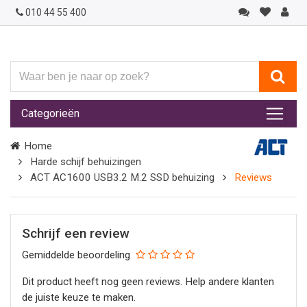
010 44 55 400
Waar
ben
je
Categorieën
naar
op
Home
zoek?
Harde schijf behuizingen
ACT AC1600 USB3.2 M.2 SSD behuizing
Reviews
Schrijf een review
Gemiddelde beoordeling
Dit product heeft nog geen reviews. Help andere klanten
de juiste keuze te maken.