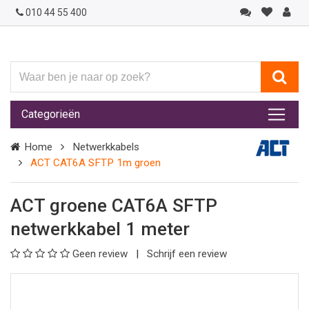
010 44 55 400
Waar
ben
je
Categorieën
naar
op
Home
Netwerkkabels
zoek?
ACT CAT6A SFTP 1m groen
ACT groene CAT6A SFTP
netwerkkabel 1 meter
Geen review
Schrijf een review