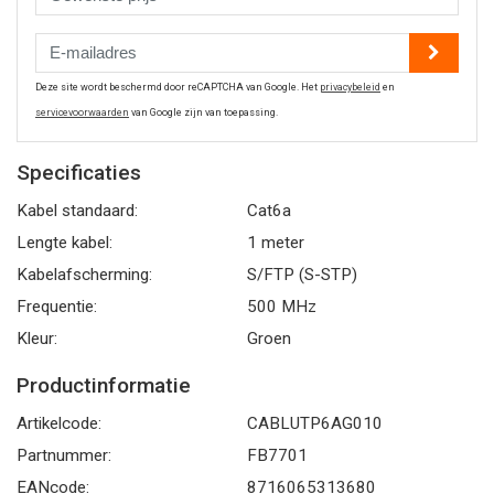
Deze site wordt beschermd door reCAPTCHA van Google. Het
privacybeleid
en
servicevoorwaarden
van Google zijn van toepassing.
Specificaties
Kabel standaard:
Cat6a
Lengte kabel:
1 meter
Kabelafscherming:
S/FTP (S-STP)
Frequentie:
500 MHz
Kleur:
Groen
Productinformatie
Artikelcode:
CABLUTP6AG010
Partnummer:
FB7701
EANcode:
8716065313680