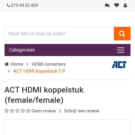
010 44 55 400
Waar
ben
je
Categorieën
naar
op
Home
HDMI converters
zoek?
ACT HDMI koppelstuk F/F
ACT HDMI koppelstuk
(female/female)
Geen review
Schrijf een review