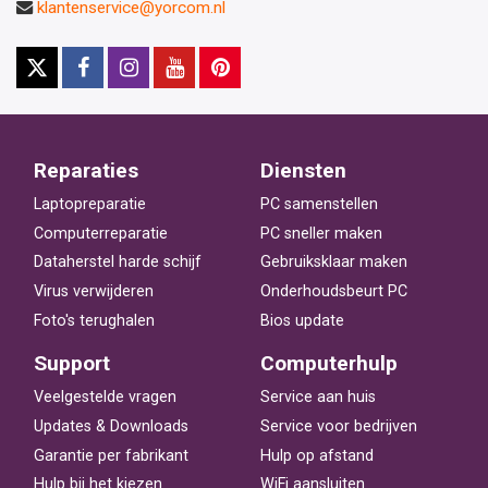
klantenservice@yorcom.nl
Reparaties
Diensten
Laptopreparatie
PC samenstellen
Computerreparatie
PC sneller maken
Dataherstel harde schijf
Gebruiksklaar maken
Virus verwijderen
Onderhoudsbeurt PC
Foto's terughalen
Bios update
Support
Computerhulp
Veelgestelde vragen
Service aan huis
Updates & Downloads
Service voor bedrijven
Garantie per fabrikant
Hulp op afstand
Hulp bij het kiezen
WiFi aansluiten