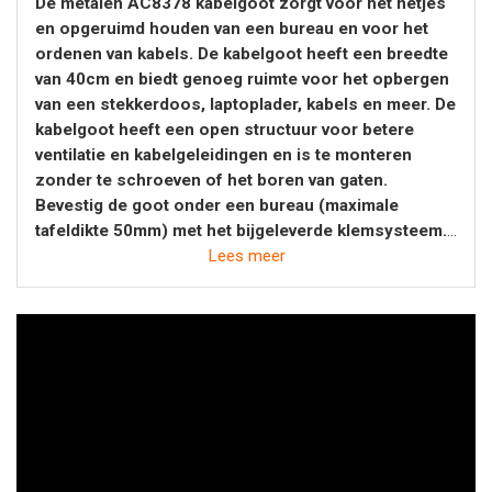
De metalen AC8378 kabelgoot zorgt voor het netjes
en opgeruimd houden van een bureau en voor het
ordenen van kabels. De kabelgoot heeft een breedte
van 40cm en biedt genoeg ruimte voor het opbergen
van een stekkerdoos, laptoplader, kabels en meer. De
kabelgoot heeft een open structuur voor betere
ventilatie en kabelgeleidingen en is te monteren
zonder te schroeven of het boren van gaten.
Bevestig de goot onder een bureau (maximale
tafeldikte 50mm) met het bijgeleverde klemsysteem.
De AC8378 kan samen worden gebruikt met een
Lees meer
monitorarm met klemmontage.
Houd het bureau netjes en opgeruimd
Verander de warboel van kabels op en onder een bureau in
een nette en opgeruimde werkplek met behulp van een
kabelgoot. Met deze stevige metalen kabelgoot leid je alle
kabels naar een centraal punt onder het bureau. De
AC8378 biedt genoeg ruimte voor het opbergen van een
stekkerdoos, lader, kabels en meer.