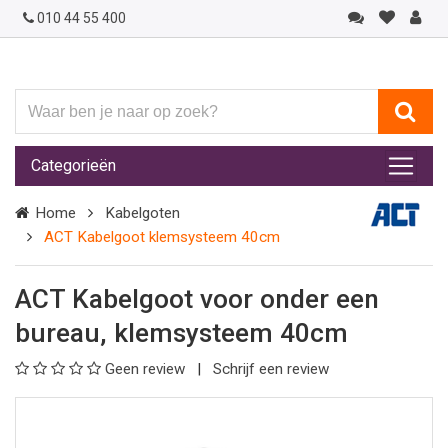
010 44 55 400
Waar
ben
je
Categorieën
naar
op
Home
Kabelgoten
zoek?
ACT Kabelgoot klemsysteem 40cm
ACT Kabelgoot voor onder een
bureau, klemsysteem 40cm
Geen review
Schrijf een review