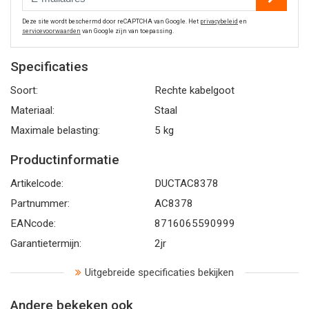
Deze site wordt beschermd door reCAPTCHA van Google. Het
privacybeleid
en
servicevoorwaarden
van Google zijn van toepassing.
Specificaties
Soort:
Rechte kabelgoot
Materiaal:
Staal
Maximale belasting:
5 kg
Productinformatie
Artikelcode:
DUCTAC8378
Partnummer:
AC8378
EANcode:
8716065590999
Garantietermijn:
2jr
Uitgebreide specificaties bekijken
Andere bekeken ook