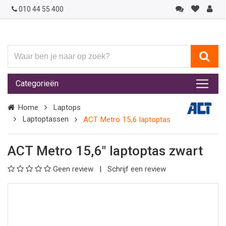
010 44 55 400
Waar
ben
je
Categorieën
naar
op
Home
Laptops
zoek?
Laptoptassen
ACT Metro 15,6 laptoptas
ACT Metro 15,6" laptoptas zwart
Geen review
Schrijf een review