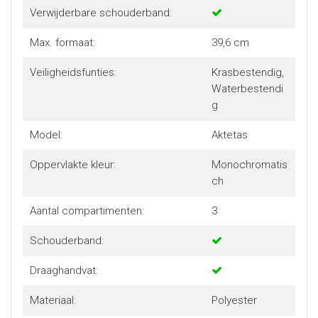
Gemaakt van gerecycled materiaal
Verwijderbare schouderband:
De AC8550 Metro laptoptas is gemaakt van
waterafstotend rPET materiaal: gerecyclede plastic
Max. formaat:
39,6 cm
flessen.
Veiligheidsfunties:
Krasbestendig,
Waterbestendi
g
Model:
Aktetas
Oppervlakte kleur:
Monochromatis
ch
Aantal compartimenten:
3
Schouderband:
Draaghandvat:
Materiaal:
Polyester