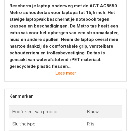
Bescherm je laptop onderweg met de ACT AC8550
Metro schoudertas voor laptops tot 15,6 inch. Het
stevige laptopvak beschermt je notebook tegen
krassen en beschadigingen. De Metro tas heeft een
extra vak voor het opbergen van een stroomadapter,
muis en andere spullen. Neem de laptop overal mee
naartoe dankzij de comfortabele grip, verstelbare
schouderriem en trolleybevestiging. De tas is
gemaakt van waterafstotend rPET materiaal:
gerecyclede plastic flessen.
Lees meer
Bescherm je laptop
De Metro laptop schoudertas heeft een versterkte voering
om je laptop te beschermen. Het binnenvak biedt plaats
Kenmerken
voor het opbergen van een tablet, stroomadapter, muis en
andere spullen. De twee buitenvakken hebben een rits en
Hoofdkleur van product:
Blauw
genoeg plek voor het opbergen van je smartphone,
schrijfwaren en meer.
Sluitingtype:
Rits