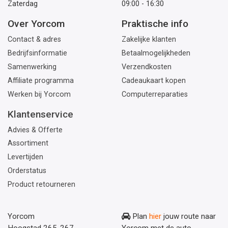
Zaterdag
09:00 - 16:30
Over Yorcom
Praktische info
Contact & adres
Zakelijke klanten
Bedrijfsinformatie
Betaalmogelijkheden
Samenwerking
Verzendkosten
Affiliate programma
Cadeaukaart kopen
Werken bij Yorcom
Computerreparaties
Klantenservice
Advies & Offerte
Assortiment
Levertijden
Orderstatus
Product retourneren
Yorcom
Plan
hier
jouw route naar
Hoogstad 265-267
Yorcom met de auto.