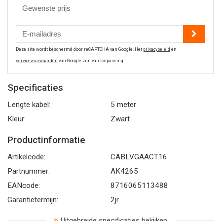
Deze site wordt beschermd door reCAPTCHA van Google. Het
privacybeleid
en
servicevoorwaarden
van Google zijn van toepassing.
Specificaties
Lengte kabel:
5 meter
Kleur:
Zwart
Productinformatie
Artikelcode:
CABLVGAACT16
Partnummer:
AK4265
EANcode:
8716065113488
Garantietermijn:
2jr
Uitgebreide specificaties bekijken