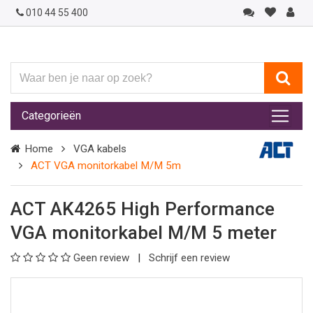
010 44 55 400
Waar
ben
je
Categorieën
naar
op
Home
VGA kabels
zoek?
ACT VGA monitorkabel M/M 5m
ACT AK4265 High Performance
VGA monitorkabel M/M 5 meter
Geen review
Schrijf een review