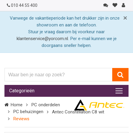
010 44 55 400
×
Vanwege de vakantieperiode kan het drukker zijn in onze
showroom en aan de telefoon.
Stuur je vraag daarom bij voorkeur naar
klantenservice@yorcom.nl
. Per e-mail kunnen we je
doorgaans sneller helpen.
Waar
ben
je
Categorieën
naar
op
Home
PC onderdelen
zoek?
PC behuizingen
Antec Constellation C8 wit
Reviews