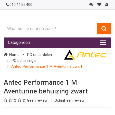
010 44 55 400
Waar
ben
je
Categorieën
naar
op
Home
PC onderdelen
zoek?
PC behuizingen
Antec Performance 1 M Aventurine zwart
Antec Performance 1 M
Aventurine behuizing zwart
Geen review
Schrijf een review