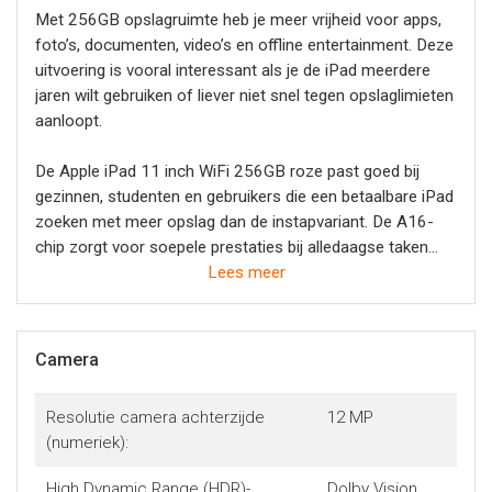
Met 256GB opslagruimte heb je meer vrijheid voor apps,
foto’s, documenten, video’s en offline entertainment. Deze
uitvoering is vooral interessant als je de iPad meerdere
jaren wilt gebruiken of liever niet snel tegen opslaglimieten
aanloopt.
De Apple iPad 11 inch WiFi 256GB roze past goed bij
gezinnen, studenten en gebruikers die een betaalbare iPad
zoeken met meer opslag dan de instapvariant. De A16-
chip zorgt voor soepele prestaties bij alledaagse taken
zoals browsen, streamen, videobellen en schoolwerk. Er
Lees meer
wordt een USB-C kabel meegeleverd, maar geen
netstroomadapter; handig om direct mee te nemen als je
die nog niet hebt. Bij Yorcom adviseren we graag eerlijk:
Camera
voor veel gebruikers is dit de meest logische iPad
wanneer je prijs, gebruiksgemak en voldoende
Resolutie camera achterzijde
12 MP
opslagruimte goed in balans wilt houden.
(numeriek):
High Dynamic Range (HDR)-
Dolby Vision,