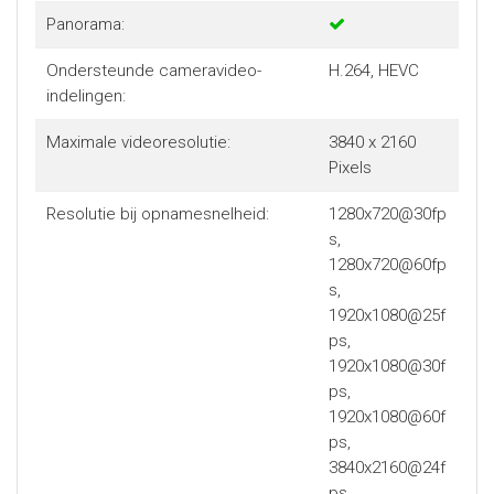
Panorama:
Ondersteunde cameravideo-
H.264, HEVC
indelingen:
Maximale videoresolutie:
3840 x 2160
Pixels
Resolutie bij opnamesnelheid:
1280x720@30fp
s,
1280x720@60fp
s,
1920x1080@25f
ps,
1920x1080@30f
ps,
1920x1080@60f
ps,
3840x2160@24f
ps,