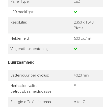
Panel Type:
LED
LED backlight:
Resolutie:
2360 x 1640
Pixels
Helderheid:
500 cd/m²
Vingerafdrukbestendig:
Duurzaamheid
Batterijduur per cyclus:
4020 min
Herhaalde valtest
E
betrouwbaarheidsklasse:
Energie-efficiëntieschaal:
A tot G