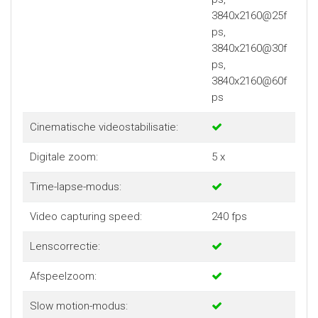
3840x2160@25f
ps,
3840x2160@30f
ps,
3840x2160@60f
ps
Cinematische videostabilisatie:
Digitale zoom:
5 x
Time-lapse-modus:
Video capturing speed:
240 fps
Lenscorrectie:
Afspeelzoom:
Slow motion-modus: