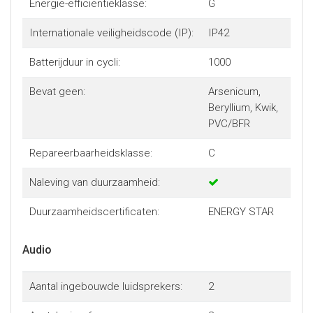
Energie-efficiëntieklasse:
G
Internationale veiligheidscode (IP):
IP42
Batterijduur in cycli:
1000
Bevat geen:
Arsenicum,
Beryllium, Kwik,
PVC/BFR
Repareerbaarheidsklasse:
C
Naleving van duurzaamheid:
Duurzaamheidscertificaten:
ENERGY STAR
Audio
Aantal ingebouwde luidsprekers:
2