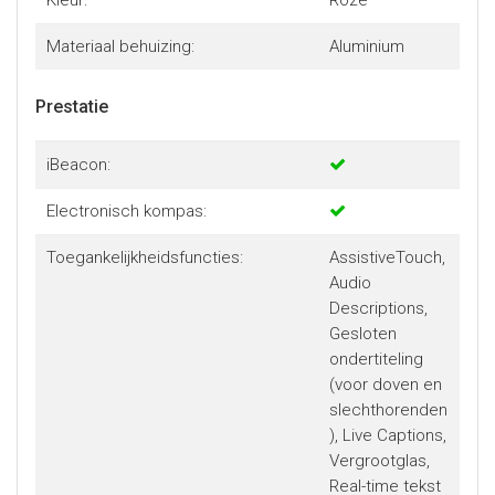
Kleur:
Roze
Materiaal behuizing:
Aluminium
Prestatie
iBeacon:
Electronisch kompas:
Toegankelijkheidsfuncties:
AssistiveTouch,
Audio
Descriptions,
Gesloten
ondertiteling
(voor doven en
slechthorenden
), Live Captions,
Vergrootglas,
Real-time tekst