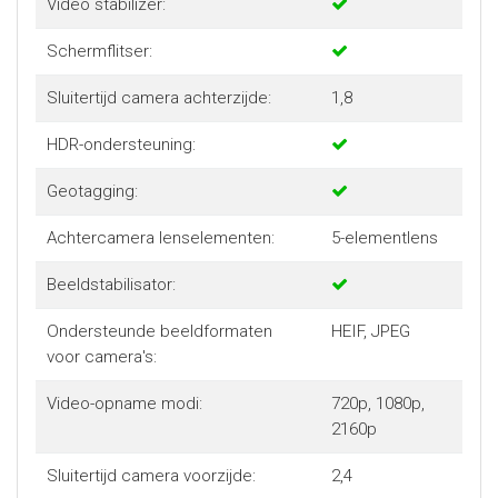
Video stabilizer:
Schermflitser:
Sluitertijd camera achterzijde:
1,8
HDR-ondersteuning:
Geotagging:
Achtercamera lenselementen:
5-elementlens
Beeldstabilisator:
Ondersteunde beeldformaten
HEIF, JPEG
voor camera's:
Video-opname modi:
720p, 1080p,
2160p
Sluitertijd camera voorzijde:
2,4