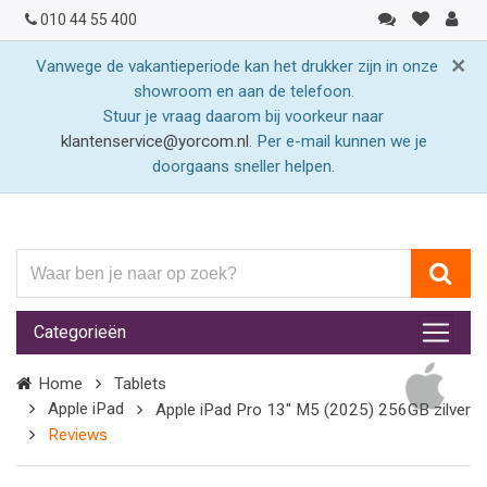
010 44 55 400
×
Vanwege de vakantieperiode kan het drukker zijn in onze
showroom en aan de telefoon.
Stuur je vraag daarom bij voorkeur naar
klantenservice@yorcom.nl
. Per e-mail kunnen we je
doorgaans sneller helpen.
Waar
ben
je
Categorieën
naar
op
Home
Tablets
zoek?
Apple iPad
Apple iPad Pro 13" M5 (2025) 256GB zilver
Reviews