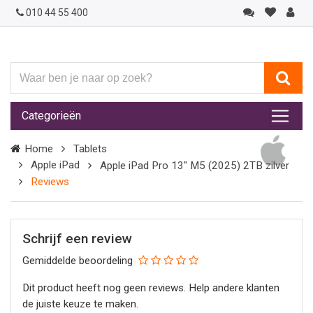
010 44 55 400
Waar
ben
je
Categorieën
naar
op
Home
Tablets
zoek?
Apple iPad
Apple iPad Pro 13" M5 (2025) 2TB zilver
Reviews
Schrijf een review
Gemiddelde beoordeling
Dit product heeft nog geen reviews. Help andere klanten
de juiste keuze te maken.