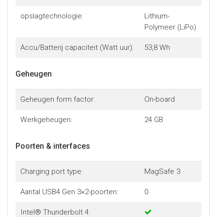
opslagtechnologie:
Lithium-
Polymeer (LiPo)
Accu/Batterij capaciteit (Watt uur):
53,8 Wh
Geheugen
Geheugen form factor:
On-board
Werkgeheugen:
24 GB
Poorten & interfaces
Charging port type:
MagSafe 3
Aantal USB4 Gen 3×2-poorten:
0
Intel® Thunderbolt 4: