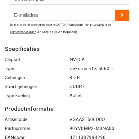
Deze site wordt beschermd door reCAPTCHA van Google. Het
privacybeleid
en
servicevoorwaarden
van Google zijn van toepassing.
Specificaties
Chipset:
NVIDIA
Type:
GeForce RTX 5060 Ti
Geheugen:
8 GB
Soort geheugen:
GDDR7
Type koeling:
Actief
Productinformatie
Artikelcode:
VGAAST506DUO
Partnummer:
90YV0MP2-M0NA00
EANcode:
4711387994290