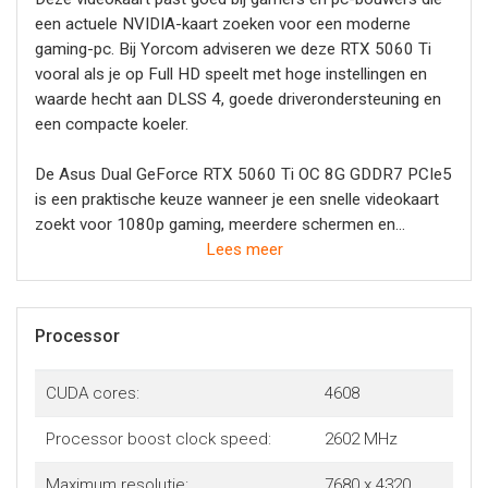
een actuele NVIDIA-kaart zoeken voor een moderne
gaming-pc. Bij Yorcom adviseren we deze RTX 5060 Ti
vooral als je op Full HD speelt met hoge instellingen en
waarde hecht aan DLSS 4, goede driverondersteuning en
een compacte koeler.
De Asus Dual GeForce RTX 5060 Ti OC 8G GDDR7 PCIe5
is een praktische keuze wanneer je een snelle videokaart
zoekt voor 1080p gaming, meerdere schermen en
dagelijks gebruik. De 8GB videogeheugen is vooral logisch
Lees meer
voor Full HD gaming en lichte 1440p-instellingen, terwijl
DLSS 4 helpt om in ondersteunde games extra prestaties
te halen. Controleer goed of je voeding, behuizing en
Processor
aansluitingen geschikt zijn voordat je de kaart plaatst.
Speel je vooral op 1080p en zoek je een moderne
CUDA cores:
4608
NVIDIA-kaart met compacte bouw, actuele
gameprestaties en nette koeling, dan is deze RTX 5060 Ti
Processor boost clock speed:
2602 MHz
een sterke keuze.
Maximum resolutie:
7680 x 4320