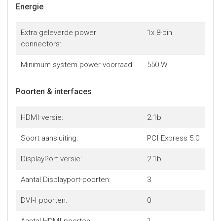
Energie
Extra geleverde power
1x 8-pin
connectors:
Minimum system power voorraad:
550 W
Poorten & interfaces
HDMI versie:
2.1b
Soort aansluiting:
PCI Express 5.0
DisplayPort versie:
2.1b
Aantal Displayport-poorten:
3
DVI-I poorten:
0