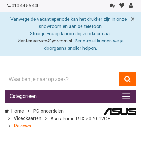
010 44 55 400
×
Vanwege de vakantieperiode kan het drukker zijn in onze
showroom en aan de telefoon.
Stuur je vraag daarom bij voorkeur naar
klantenservice@yorcom.nl
. Per e-mail kunnen we je
doorgaans sneller helpen.
Waar
ben
je
Categorieën
naar
op
Home
PC onderdelen
zoek?
Videokaarten
Asus Prime RTX 5070 12GB
Reviews