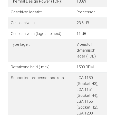
Thermal Design Power (TDP):
180W
Geschikte locatie:
Processor
Geluidsniveau:
23,6 dB
Geluidsniveau (lage snelheid):
11 dB
Type lager:
Vloeistof
dynamisch
lager (FDB)
Rotatiesnelheid ( max):
1500 RPM
Supported processor sockets:
LGA 1150
(Socket H3),
LGA 1151
(Socket H4),
LGA 1155
(Socket H2),
LGA 1200