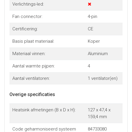
Verlichtings-led:
Fan connector:
4-pin
Certificering:
CE
Basis plaat materiaal:
Koper
Materiaal vinnen:
Aluminium
Aantal warmte pijpen:
4
Aantal ventilatoren:
1 ventilator(en)
Overige specificaties
Heatsink afmetingen (B x D x H):
127 x 47,4 x
159,4 mm
Code geharmoniseerd systeem
84733080