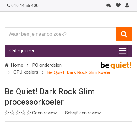
010 44 55 400
Waar
ben
je
Categorieën
naar
op
Home
PC onderdelen
zoek?
CPU koelers
Be Quiet! Dark Rock Slim koeler
Be Quiet! Dark Rock Slim
processorkoeler
Geen review
Schrijf een review