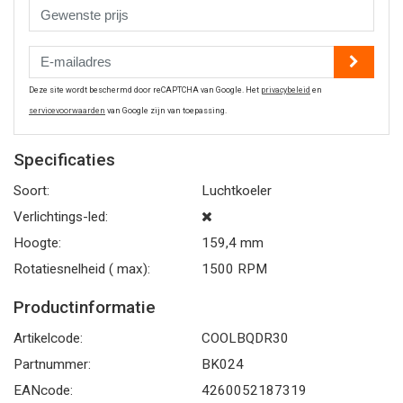
Deze site wordt beschermd door reCAPTCHA van Google. Het
privacybeleid
en
servicevoorwaarden
van Google zijn van toepassing.
Specificaties
Soort:
Luchtkoeler
Verlichtings-led:
Hoogte:
159,4 mm
Rotatiesnelheid ( max):
1500 RPM
Productinformatie
Artikelcode:
COOLBQDR30
Partnummer:
BK024
EANcode:
4260052187319