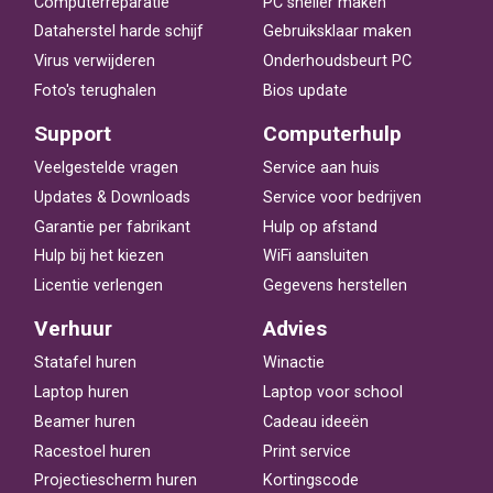
Computerreparatie
PC sneller maken
Dataherstel harde schijf
Gebruiksklaar maken
Virus verwijderen
Onderhoudsbeurt PC
Foto's terughalen
Bios update
Support
Computerhulp
Veelgestelde vragen
Service aan huis
Updates & Downloads
Service voor bedrijven
Garantie per fabrikant
Hulp op afstand
Hulp bij het kiezen
WiFi aansluiten
Licentie verlengen
Gegevens herstellen
Verhuur
Advies
Statafel huren
Winactie
Laptop huren
Laptop voor school
Beamer huren
Cadeau ideeën
Racestoel huren
Print service
Projectiescherm huren
Kortingscode