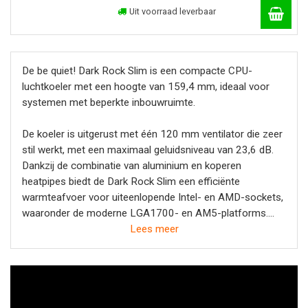
Uit voorraad leverbaar
De be quiet! Dark Rock Slim is een compacte CPU-
luchtkoeler met een hoogte van 159,4 mm, ideaal voor
systemen met beperkte inbouwruimte.
De koeler is uitgerust met één 120 mm ventilator die zeer
stil werkt, met een maximaal geluidsniveau van 23,6 dB.
Dankzij de combinatie van aluminium en koperen
heatpipes biedt de Dark Rock Slim een efficiënte
warmteafvoer voor uiteenlopende Intel- en AMD-sockets,
waaronder de moderne LGA1700- en AM5-platforms.
Lees meer
Deze CPU-koeler combineert stille werking met compacte
afmetingen, waardoor hij geschikt is voor builds waar
ruimte en geluidsniveau belangrijke factoren zijn.